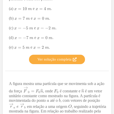
(a)
e
.
(b)
e
.
(c)
e
.
(d)
e
.
(e)
e
.
Ver solução completa
A figura mostra uma partícula que se movimenta sob a ação
da força
, onde
é constante e
é um vetor
unitário constante como mostrado na figura. A partícula é
movimentada do ponto
até o
, com vetores de posição
em relação a uma origem
, seguindo a trajetória
mostrada na figura. Em relação ao trabalho realizado pela