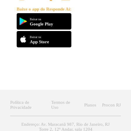
Baixe o app do Responde Aí:
Baixar na
Google Play
Baixar na
App Store
Política de
Termos de
Planos
Procon RJ
Privacidade
Uso
Endereço: Av. Maracanã 987, Rio de Janeiro, RJ
Torre 2, 12º Andar, sala 1204