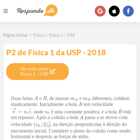
Página Inicial
>
Física
>
Física 1 - USP
P2 de Física 1 da USP - 2018
Ver tudo sobre
Física 1
-
USP
Duas bolas
e
, de massas
e
diferentes, colidem
elasticamente. Inicialmente a bola
tem velocidade
, onde
é uma constante positiva, e a bola
está
em repouso. Após a colisão a bola
passa a se mover com
velocidade
, na direção perpendicular à direção do
movimento inicial. Considere o plano da colisão como sendo
horizontal e despreze as forças de atrito.