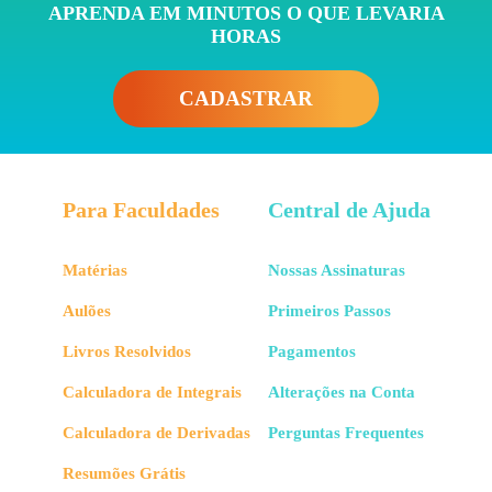
APRENDA EM MINUTOS O QUE LEVARIA
HORAS
CADASTRAR
Para Faculdades
Central de Ajuda
Matérias
Nossas Assinaturas
Aulões
Primeiros Passos
Livros Resolvidos
Pagamentos
Calculadora de Integrais
Alterações na Conta
Calculadora de Derivadas
Perguntas Frequentes
Resumões Grátis