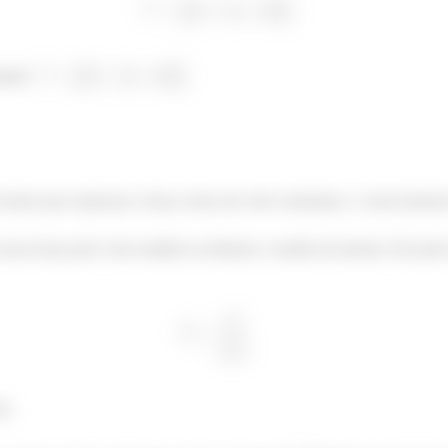
nadas
temos que expressar a força como um vetor cartesiano, e como fazemo
nossa força pelo vetor unitário na direção e sentido da mesma. Ele pode
û
ça.