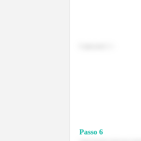
E agora para
:
Passo
6