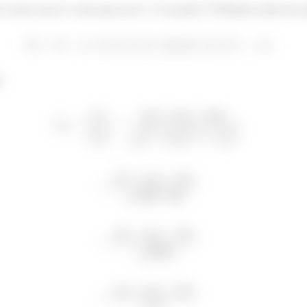
o nosso caso é o vetor que sai se
e vai para
. Podemos achar ele a
:
û