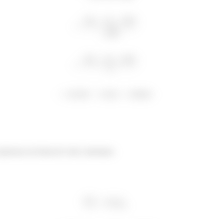
pressas na forma de vetor cartesiano.
û