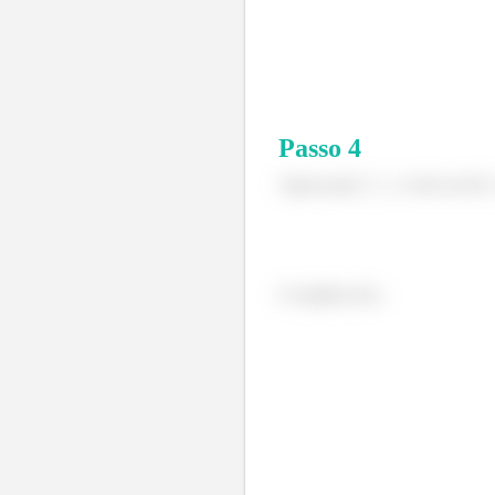
Passo
4
Agora para
, o vetor sai de
O unitário fica: