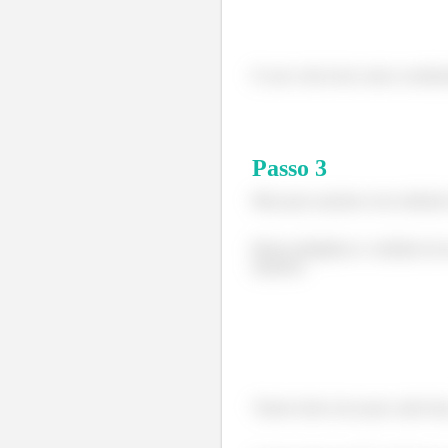
E esse vetor tem como coorde
Passo
3
Mas para usarmos esse método 
Basta multiplicar o módulo da 
maneira:
Vamos fazer isso para cada for