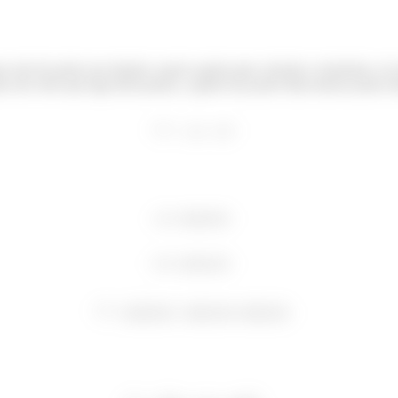
sair do ponto em relação a qual a gente quer calcular o momento, ou 
r um vetor que liga dois pontos, a gente faz ponto final menos ponto ini