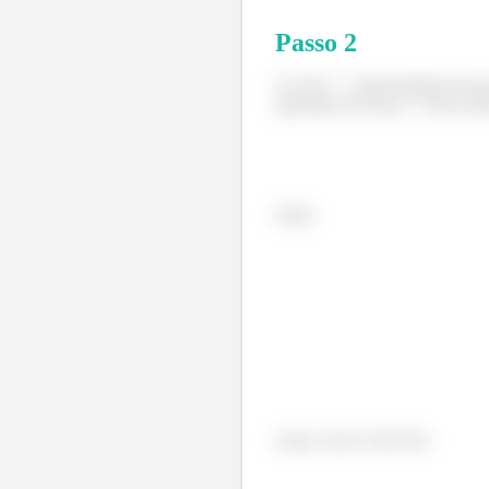
Passo
2
O vetor
mencionado tem que 
aplicação da força
Para acha
Onde
Logo, nosso vetor fica