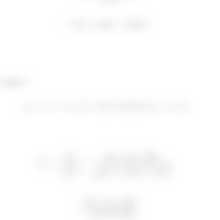
para
:
û