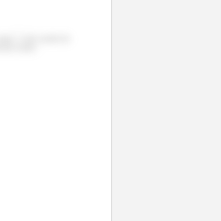
seja,
, até o ponto da
cial, assim: