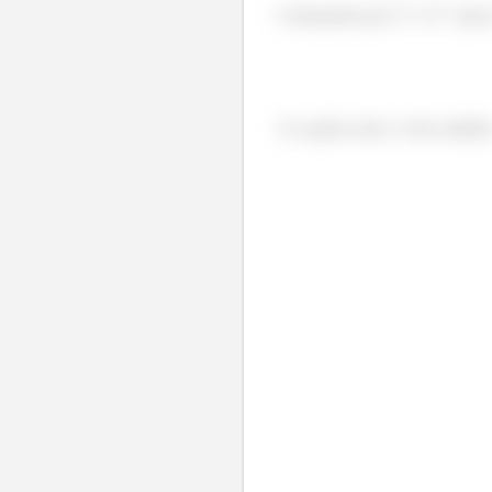
Começando por
. O
para 
Aí a gente acha o vetor unitário