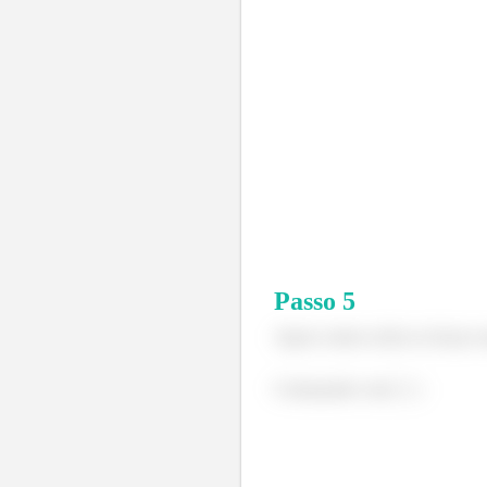
Passo
5
Agora vamos achar as forças ex
Começando com
: