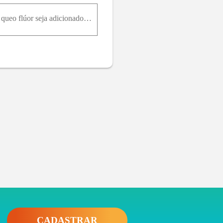
Um estudo será realizado para estimar a porcentagem de cidadãos em uma cidade que são a favor de queo flúor seja adicionado à água. Qual é o tamanho daamostra necessário se desejamos estar pelo menos
CADASTRAR