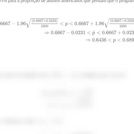
95% para a proporção de adultos americanos que pensam que o program
o como na estimativa de
confiança que o erro irá
 , obtemos o valor