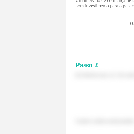
Um intervalo de confiança de 
bom investimento para o país é
Passo
2
(b) Sabemos que, se
for usad
Usando a tabela normal padrão