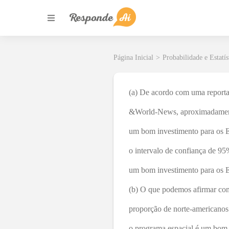
Página Inicial
>
Probabilidade e Estatís
(a) De acordo com uma repor
&World-News, aproximadamente 
um bom investimento para os 
o intervalo de confiança de 9
um bom investimento para os 
(b) O que podemos afirmar com
proporção de norte-americanos
o programa espacial é um bom