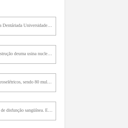
Uma suposição levantada por um membro do Departamento de Microbiologia da Escola de Medicina Dentáriada Universidade de Washington afirma que dois copos dechá verde ou oolong (chá chinês) por dia forn
Um estudo será realizado para estimar a proporção deresidentes em certa cidade que é a favor da construção deuma usina nuclear. Qual é o tamanho da amostra necessá­rio se desejamos estar pelo menos 95
Dez escolas de engenharia nos Estados Unidos foram pesquisadas. A amostra continha 250 engenheiroselétricos, sendo 80 mulheres; 175 engenheiros químicos,sendo 40 mulheres. Calcule um intervalo de conf
Um geneticista está interessado na proporção de homens e mulheres na população que tem certo tipo de disfunção sangüínea. Em uma amostra aleatória de 1.000homens, 250 apresentam a disfunção, enquanto