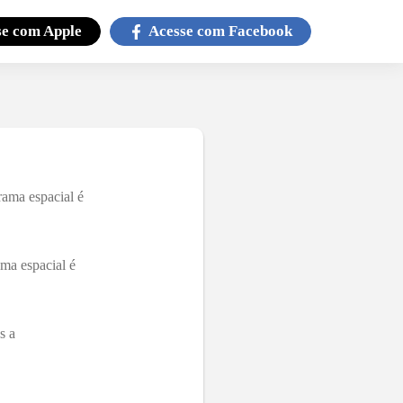
se com
Apple
Acesse com
Facebook
rama espacial é
ma espacial é
s a