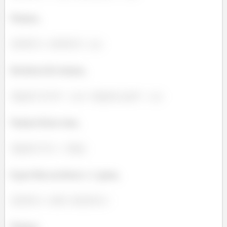
Temos,
Na letra (b) temos,
Vamos ficar com,
E por fim na letra ( c ) para,