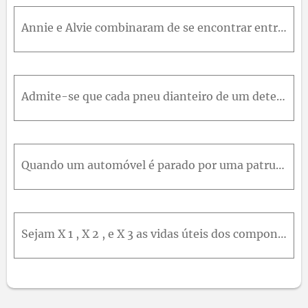
Annie e Alvie combinaram de se encontrar entre 17 e 18 horas para jantar em um restaurante local de comida saudável. Seja X = a hora de chegada de Annie e Y a de Alvie. Suponha que X e Y sejam indepen
Admite-se que cada pneu dianteiro de um determinado tipo de veículo deve ter a pressão de 26 psi. Suponha que a pressão real em cada pneu seja uma variável aleatória X para o pneu direito e Y para o e
Quando um automóvel é parado por uma patrulha de segurança, os pneus são verificados quanto ao desgaste, assim como o alinhamento de cada farol. Seja X o número de faróis que precisam de ajuste e Y o
Sejam X 1 , X 2 , e X 3 as vidas úteis dos componentes 1, 2 e 3 em um sistema de três componentes. a. Como você definiria a fdp condicional de X 3 , dado que X 1 = x 1 e X 2 = x 2 ? b. Como você defin