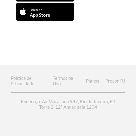
Baixar na
App Store
Política de
Termos de
Planos
Procon RJ
Privacidade
Uso
Endereço: Av. Maracanã 987, Rio de Janeiro, RJ
Torre 2, 12º Andar, sala 1204