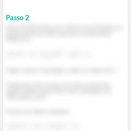
Passo
2
Antes de determinar aos valores mencionados nas
opções devemos saber que para as esperanças
dadas fica,
Onde a soma é estendida a todos os valores de
Utilizando esses termos em todo os itens das
opções dados vamos ficar com a definição em
cada opção como,
Na letra (a) dada a equação,