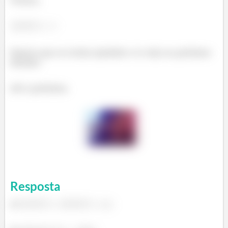
Temos,
Espero que eu tenha ajudado e te vejo no próximo
desafio.
Até a próxima.
Resposta
a)