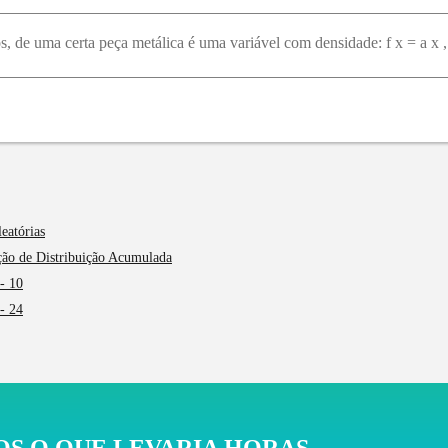
eatórias
nção de Distribuição Acumulada
 - 10
 - 24