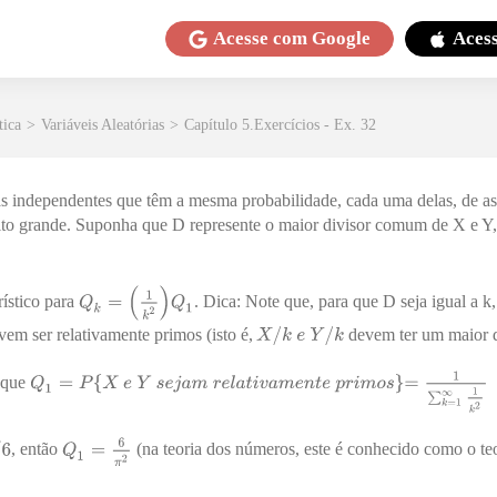
Acesse com
Google
Aces
tica
>
Variáveis Aleatórias
>
Capítulo 5.Exercícios - Ex. 32
as independentes que têm a mesma probabilidade, cada uma delas, de as
ito grande. Suponha que D represente o maior divisor comum de X e Y
ístico para
. Dica: Note que, para que D seja igual a k
em ser relativamente primos (isto é,
devem ter um maior d
r que
, então
(na teoria dos números, este é conhecido como o t