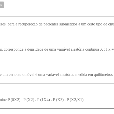
os
mine:P (0X2) . P (X2) . P (1X4) . P (X3) . P (X2,X1) .