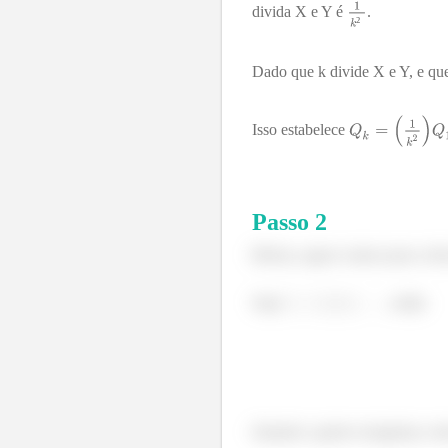
divida X e Y é
.
²
Dado que k divide X e Y, e qu
Isso estabelece
Passo
2
Beleza, agora vamos para a letr
Seja
, então
Quando a gente reorganiza, te