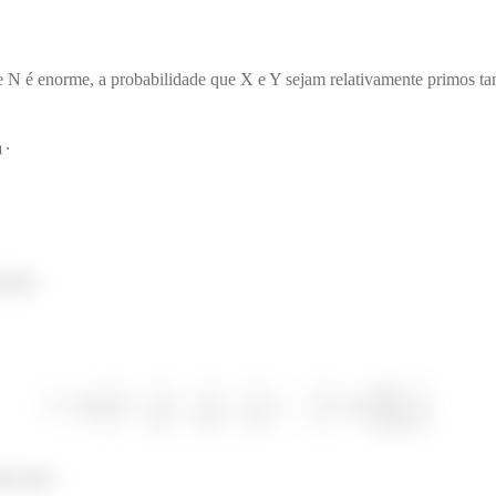
e N é enorme, a probabilidade que X e Y sejam relativamente primos 
.
a (b).
mos que: