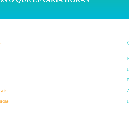
S O QUE LEVARIA HORAS
s
N
P
rais
vadas