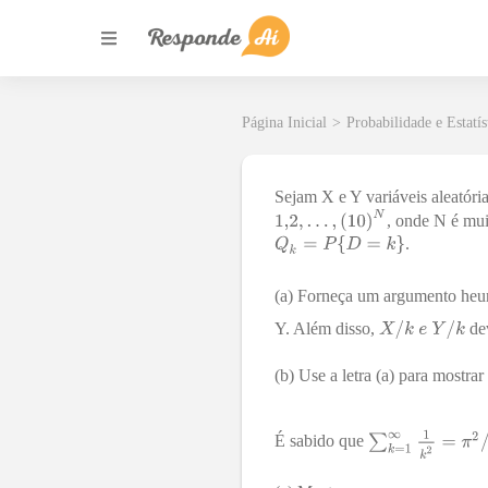
Página Inicial
>
Probabilidade e Estatís
Sejam X e Y variáveis aleatóri
, onde N é mu
.
(a) Forneça um argumento heur
Y. Além disso,
dev
(b) Use a letra (a) para mostra
É sabido que