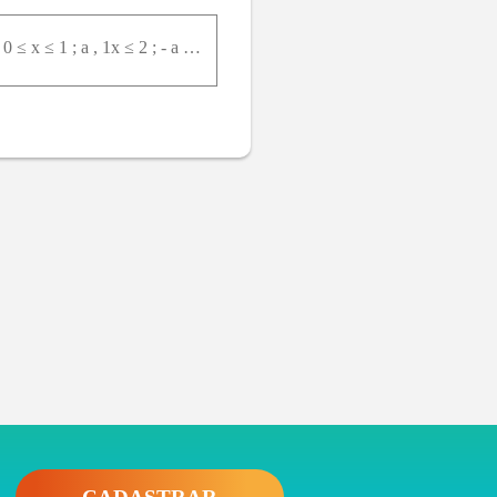
O tempo de corrosão, em anos, de uma certa peça metálica é uma variável com densidade: f x = a x , 0 ≤ x ≤ 1 ; a , 1x ≤ 2 ; - a x + 3 a ,2x ≤ 3 ; 0 , c a s oc o n t r á r i o . á Calcule a constante a