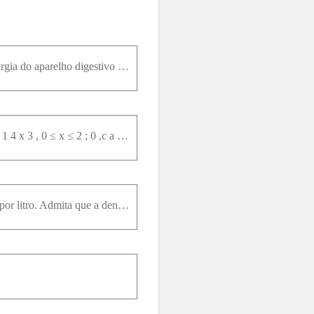
Suponha que o tempo, em meses, para a recupereção de pacientes submetidos a um certo tipo de cirurgia do aparelho digestivo pode ser modelado por uma variável aleatória contínua X , cuja função densid
A função apresentada, a seguir, corresponde à densidade de uma variável aleatória contínua X : f x = 1 4 x 3 , 0 ≤ x ≤ 2 ; 0 ,c a s oc o n t r á r i o . á Determine:(a) P X1 (b) P X1 2 (c) P 1 2X ≤ 1
O consumo de combustível de um certo automóvel é uma variável aleatória, medida em quilômetros por litro. Admita que a densidade de probabilidade dessa variável é expressa pela seguinte função: f x =