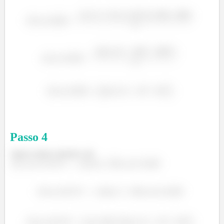
á
á
á
Passo
4
Agora vamos calcular a de
á
Á
á
Á
á