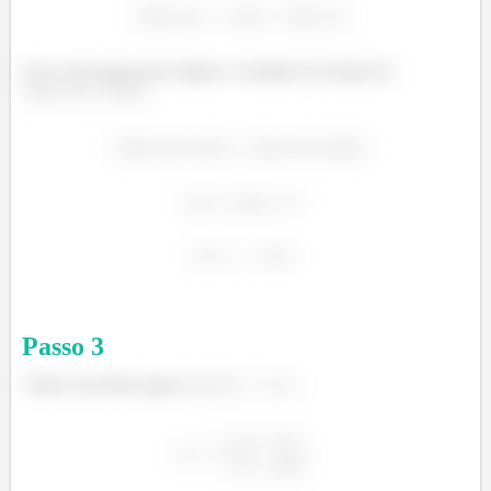
E se a reta passa pela origem o resultado da função de
.
Passo
3
Vamos encontrar agora o