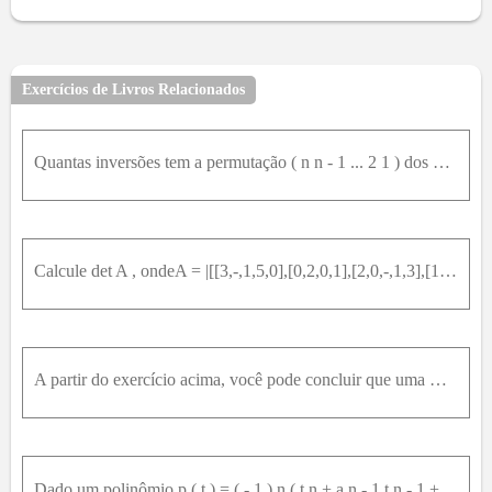
Exercícios de Livros Relacionados
Quantas inversões tem a permutação ( n n - 1 ... 2 1 ) dos números 1 , 2 , ... , n - 1 , n ?
Calcule det A , ondeA = |[[3,-,1,5,0],[0,2,0,1],[2,0,-,1,3],[1,1,2,0]]| |[[3,0,0,0,0],[19,18,0,0,0],[-,6,pi,-,5,0,0],[4,sqrt(2),sqrt(3),0,0],[8,3,5,6,-,1]]| |[[i,3,2,-,i],[3,-,i,1,i],[2,1,-,1,0],[-,i,
A partir do exercício acima, você pode concluir que uma matriz A , de ordem n , possui determinante diferente de zero se, e somente se A tem n linhas linearmente independentes. Por quê? (Veja o final
Dado um polinômio p ( t ) = ( - 1 ) n ( t n + a n - 1 t n - 1 + ⋯ + a 0 ) Verifique que a matriz ⎜01 0⋯0 ⎜⎜ ⎜ ⎜00 1⋯0 ⎜⎜ ⎜ ⎜ ⋯ ⋯⋯ ⋯⋯ ⎜⎜ ⎜ ⎜00 0⋯1 ⎜⎜ ⎜ ⎜ - a 0- a 1- a 2 ⋯- a n - 1⎜⎜ ⎜é tal que d e t (