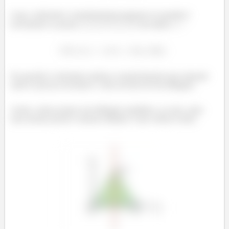
Logo, realizando a transformação proposta na questão é
encontrado os pontos
e
da matriz
Na questão é solicitado analisar a transformação para situação
onde se precisa encontrar o valor da área de um triângulo.
Assim, vamos propor um triângulo equilátero, ou seja, cujas
suas arestas possui o mesmo módulo e suas vértices serão,