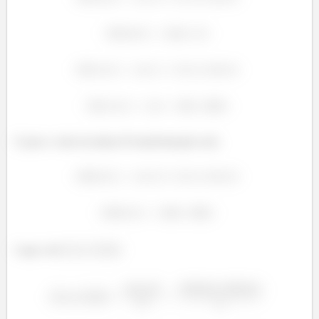
E para o valor da altura H transformação será,
á
Logo a de
,
á