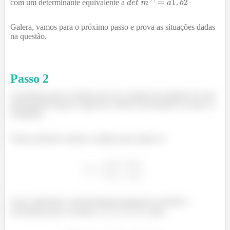
com um determinante equivalente a
Galera, vamos para o próximo passo e prova as situações dadas
na questão.
Passo
2
O próximo passo é lembra que um conjunto de imagem de uma
determinada função é igual aos valores encontrados, ou seja, os
resultados.
Vamos primeiro realizar a análise para matriz m’
Logo realizando a transformação proposta na questão é
encontrado para os pontos
e
que,