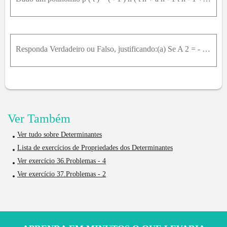
Responda Verdadeiro ou Falso, justificando:(a) Se A 2 = - 2 A 4 , então I + A 2 - 1 = I - 2 A 2 ;(b) Se A t = - A 2 e é não singular, então determinante de A é - 1 ;(c) Se B = A A t A - 1 , então d e
Ver Também
Ver tudo sobre Determinantes
Lista de exercícios de Propriedades dos Determinantes
Ver exercício 36.Problemas - 4
Ver exercício 37.Problemas - 2