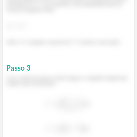
em termos de “y” e seu expoente. Essa propriedade pode ser
escrita da seguinte forma:
Onde “n” é qualquer expoente de “y” inclusive uma fração.
Passo
3
Com a união dos passos acima chega-se a seguinte integral que
é igual a que foi proposta: