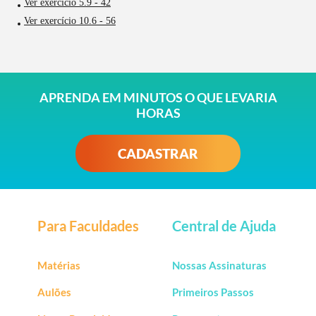
Ver exercício 5.9 - 42
Ver exercício 10.6 - 56
APRENDA EM MINUTOS O QUE LEVARIA
HORAS
CADASTRAR
Para Faculdades
Central de Ajuda
Matérias
Nossas Assinaturas
Aulões
Primeiros Passos