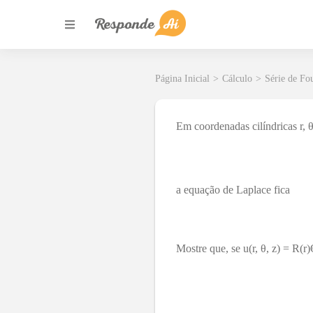
Página Inicial
>
Cálculo
>
Série de Fo
Em coordenadas cilíndricas r, θ
a equação de Laplace fica
Mostre que, se u(r, θ, z) = R(r