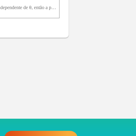
Em coordenadas esféricas ρ, θ e φ (ρ0, 0 ≤ θ a equação de Laplace fica:Mostre que, se u(ρ, θ, φ) é independente de θ, então a primeira equação no item (a) permanece inalterada, a segunda é omitida e a