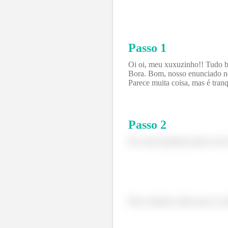
Passo 1
Oi oi, meu xuxuzinho!! Tudo b
Bora. Bom, nosso enunciado no
Parece muita coisa, mas é tranq
Passo
2
Ok, nosso primeiro passo vai s
Para a função, temos que as c