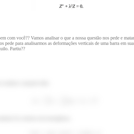
em com você?? Vamos analisar o que a nossa questão nos pede e mata
s pede para analisarmos as deformações verticais de uma barra em sua
uilo. Partiu??
er analisar a equação dada.
ondições de contorno são homogêneas.