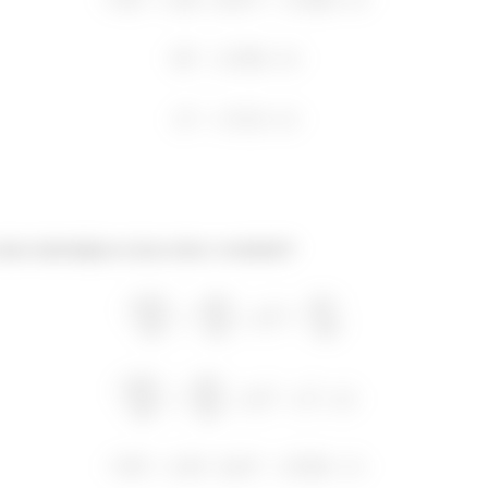
²
²
mas matemágicas aí pra achar o resultado!!