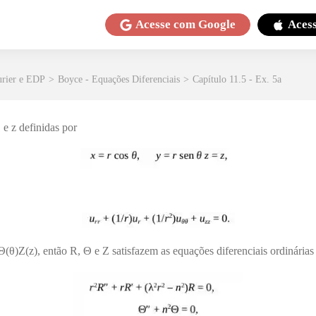
Acesse com
Google
Aces
urier e EDP
>
Boyce - Equações Diferenciais
>
Capítulo 11.5 - Ex. 5a
 e z definidas por
)Θ(θ)Z(z), então R, Θ e Z satisfazem as equações diferenciais ordinárias