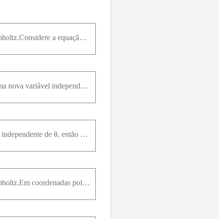
A equaçãoé uma generalização da equação de Laplace, algumas vezes denominada equação de Helmholtz.Considere a equação de Helmholtz no disco r
Em coordenadas esféricas ρ, θ e φ (ρ0, 0 ≤ θ a equação de Laplace fica:Mostre que, se definirmos uma nova variável independente por s = cos φ, então a equação para Φ no item (b) fica
Em coordenadas cilíndricas r, θ e z definidas por a equação de Laplace ficaMostre que, se u(r, θ, z) é independente de θ, então a primeira equação no item (a) fica a segunda é totalmente omitida, e a
A equaçãoé uma generalização da equação de Laplace, algumas vezes denominada equação de Helmholtz.Em coordenadas polares, a equação de Helmholtz ficaSe υ(r, θ) = R(r)Θ(θ), mostre que R e Θ satisfazem