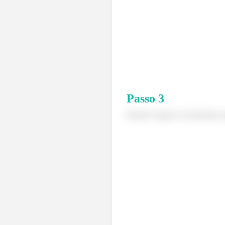
Passo
3
Pronto!! Agora é só fazermos u