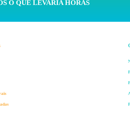
S O QUE LEVARIA HORAS
s
N
P
rais
vadas