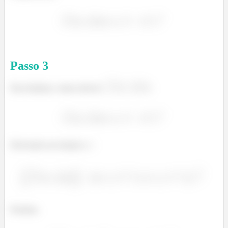
Passo
3
Para finalizar, vamos derivar
:
Derivando em relação a
:
Portanto,