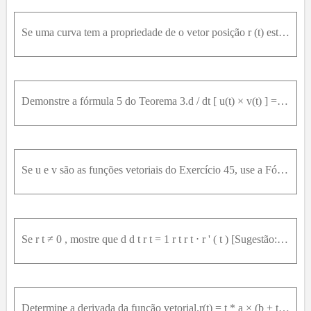
Se uma curva tem a propriedade de o vetor posição r (t) esta sempre perpendicular ao vetor tangente r ' ( t ) , mostre que essa curva está em uma esfera com centro na origem.
Demonstre a fórmula 5 do Teorema 3.d / dt [ u(t) × v(t) ] = u'(t) × v(t) + u(t) × v'(t)
Se u e v são as funções vetoriais do Exercício 45, use a Fórmula 5 do Teorema 3 para encontrard/dt [ u(t) × v(t) ]
Se r t ≠ 0 , mostre que d d t r t = 1 r t r t ⋅ r ' ( t ) [Sugestão: r t 2 = r t ⋅ r ( t ) ] .
Determine a derivada da função vetorial.r(t) = t * a × (b + t * c)