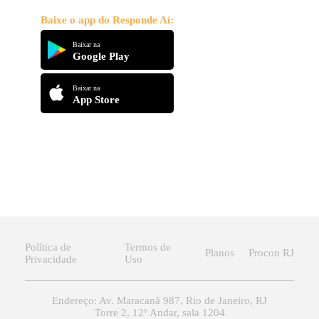
Baixe o app do Responde Aí:
Baixar na
Google Play
Baixar na
App Store
Política de
Termos de
Planos
Procon RJ
Privacidade
Uso
Endereço: Av. Maracanã 987, Rio de Janeiro, RJ
Torre 2, 12º Andar, sala 1204