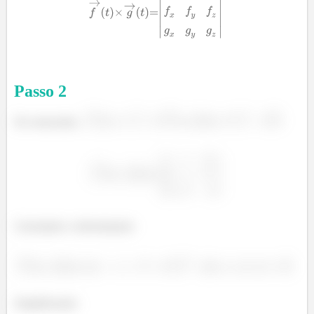
Passo
2
Do enunciado,
e
:
Calculando o determinante:
Simplificando: