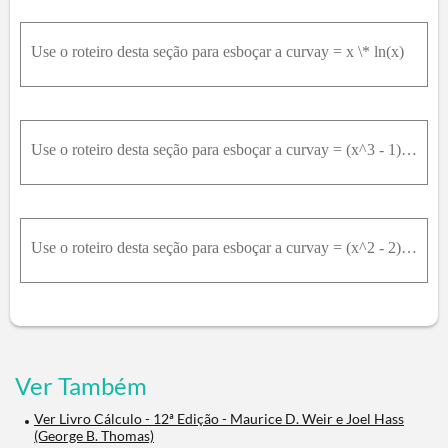
Use o roteiro desta seção para esboçar a curvay = x \* ln(x)
Use o roteiro desta seção para esboçar a curvay = (x^3 - 1) / (x^3 + 1)
Use o roteiro desta seção para esboçar a curvay = (x^2 - 2) / x^4
Ver Também
Ver Livro Cálculo - 12ª Edição - Maurice D. Weir e Joel Hass
(George B. Thomas)