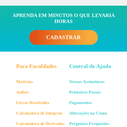
APRENDA EM MINUTOS O QUE LEVARIA
HORAS
CADASTRAR
Para Faculdades
Central de Ajuda
Matérias
Nossas Assinaturas
Aulões
Primeiros Passos
Livros Resolvidos
Pagamentos
Calculadora de Integrais
Alterações na Conta
Calculadora de Derivadas
Perguntas Frequentes