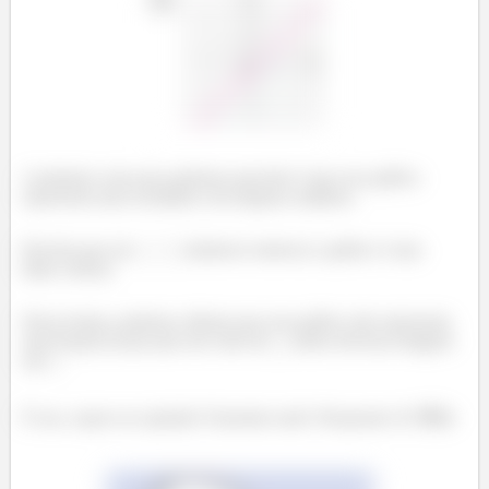
A primeira coisa que podemos perceber é que esse gráfico
representa uma escadinha com degraus unitários.
Perceba que em
(números inteiros) o gráfico é uma
linha vertical.
Dessa forma, podemos afirmar que esse gráfico não representa
uma função já que para um valor de
, temos diversas imagens
em
.
É isso, espero ter ajudado! Entendeu tudo? Responde Aí! 😎👍