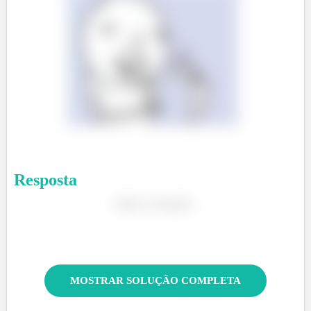
Resposta
ã
é
ç
ã
MOSTRAR SOLUÇÃO COMPLETA