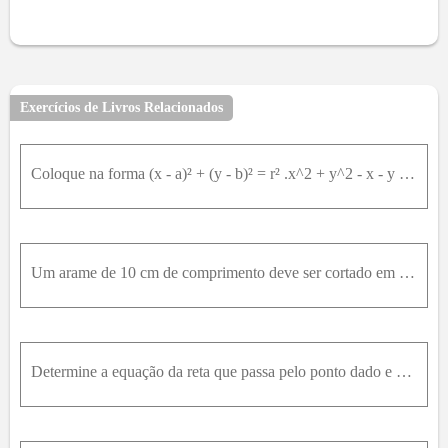
Exercícios de Livros Relacionados
Coloque na forma (x - a)² + (y - b)² = r² .x^2 + y^2 - x - y = 0
Um arame de 10 cm de comprimento deve ser cortado em dois pedaços, um dos quais será torcido de modo a formar um quadrado e o outro, a formar uma circunferência. De que modo deverá ser cortado para qu
Determine a equação da reta que passa pelo ponto dado e que seja perpendicular à reta dada.3x - 2y = 0 e 0,0