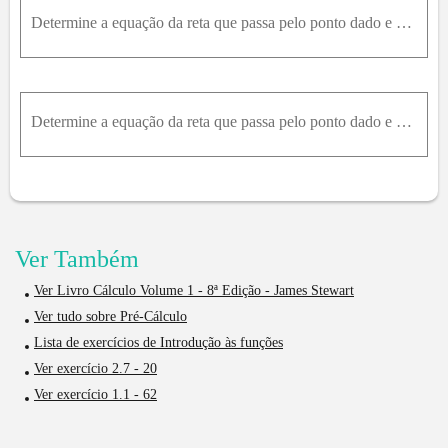
Determine a equação da reta que passa pelo ponto dado e que seja paralela à reta dada.x - y = 2 e -1,2
Determine a equação da reta que passa pelo ponto dado e que seja paralela à reta dada.2x + 3y = 1 e 0,1
Ver Também
Ver Livro Cálculo Volume 1 - 8ª Edição - James Stewart
Ver tudo sobre Pré-Cálculo
Lista de exercícios de Introdução às funções
Ver exercício 2.7 - 20
Ver exercício 1.1 - 62