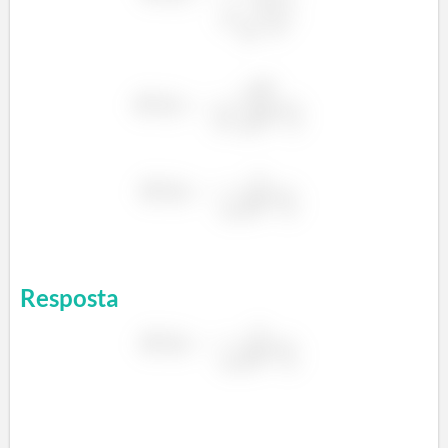
²
²
Resposta