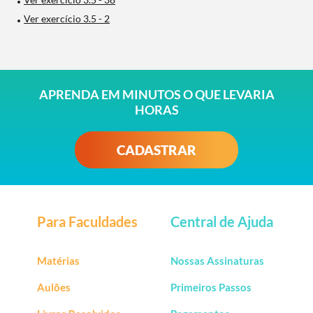
Ver exercício 3.5 - 2
APRENDA EM MINUTOS O QUE LEVARIA
HORAS
CADASTRAR
Para Faculdades
Central de Ajuda
Matérias
Nossas Assinaturas
Aulões
Primeiros Passos