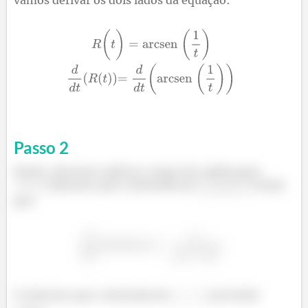
vamos derivar os dois lados da equação:
Passo
2
Então, devemos aplicar a regra da cadeia para
. Sabemos que a derivada do
é dada
por:
E sabemos que a derivada de
será dada