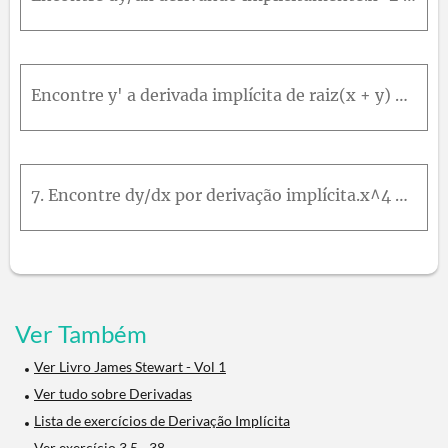
Encontre y' a derivada implícita de raiz(x + y) = x^4 + y^4
7. Encontre dy/dx por derivação implícita.x^4 + x^2 + y^2 - y^3 = 5
Ver Também
Ver Livro James Stewart - Vol 1
Ver tudo sobre Derivadas
Lista de exercícios de Derivação Implícita
Ver exercício 3.5 - 38