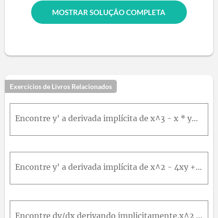
MOSTRAR SOLUÇÃO COMPLETA
Exercícios de Livros Relacionados
Encontre y' a derivada implícita de x^3 - x * y^2 + y^3 = 1 :
Encontre y' a derivada implícita de x^2 - 4xy + y^2 = 4 :
Encontre dy/dx derivando implicitamente.x^2 + y^2 + x * sen(y) = 4