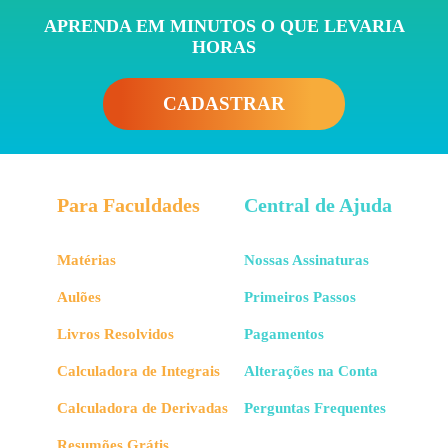
APRENDA EM MINUTOS O QUE LEVARIA
HORAS
CADASTRAR
Para Faculdades
Central de Ajuda
Matérias
Nossas Assinaturas
Aulões
Primeiros Passos
Livros Resolvidos
Pagamentos
Calculadora de Integrais
Alterações na Conta
Calculadora de Derivadas
Perguntas Frequentes
Resumões Grátis