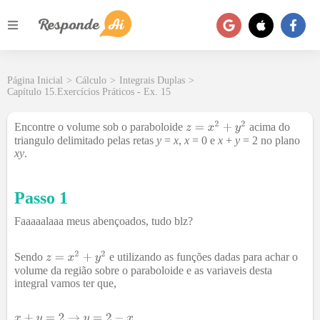
Página Inicial
>
Cálculo
>
Integrais Duplas
>
Capítulo 15.Exercícios Práticos - Ex. 15
Encontre o volume sob o paraboloide
acima do
triangulo delimitado pelas retas
y
=
x
,
x
= 0 e
x
+
y
= 2 no plano
xy
.
Passo 1
Faaaaalaaa meus abençoados, tudo blz?
Sendo
e utilizando as funções dadas para achar o
volume da região sobre o paraboloide e as variaveis desta
integral vamos ter que,