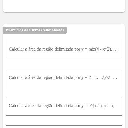
Exercícios de Livros Relacionados
Calcular a área da região delimitada por y = raiz(4 - x^2), y = x, y = 2x
Calcular a área da região delimitada por y = 2 - (x - 2)^2, y = x^2 / 4
Calcular a área da região delimitada por y = e^(x-1), y = x, x = 0