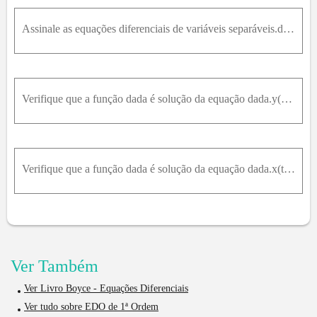
Assinale as equações diferenciais de variáveis separáveis.dx/dt = x(1 + t^2)
Verifique que a função dada é solução da equação dada.y(x) = -2 / (x^2 + 1) e dy/dx = (xy)^2
Verifique que a função dada é solução da equação dada.x(t) = 1, t0, e dx/dt = (x^2 - 1) / t, t0
Ver Também
Ver Livro Boyce - Equações Diferenciais
Ver tudo sobre EDO de 1ª Ordem