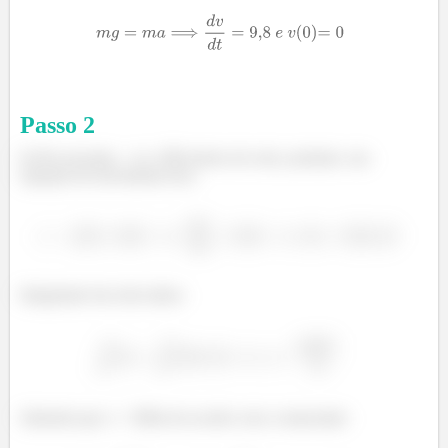
Passo
2
b) Ele encontra – se a 300 metros do solo, portanto, sua
equação de movimento fica:
Integrando dos dois lados:
Sabendo que x = 300m de acordo com o enunciado: