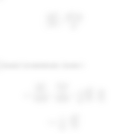
do passo
na expressão para
do passo
: