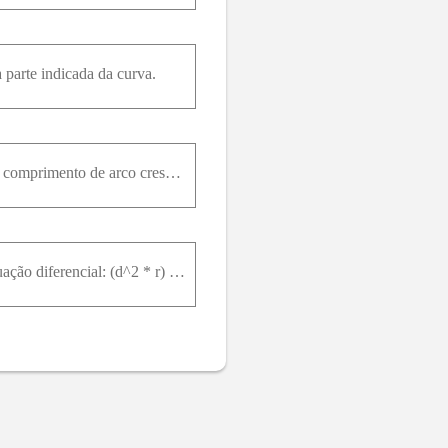
 parte indicada da curva.
10. Encontre o ponto na curva unidades ao longo da curva a partir do ponto (0, -12, 0) na direção do comprimento de arco crescente.
Resolva os problemas de valor inicial nos Exercícios 11-16 para r como uma função vetorial de t.Equação diferencial: (d^2 * r) / (d * t^2) = -32k Condição inicial: r(0) = 100k e dr/dt |t=0 = 8i + 8j