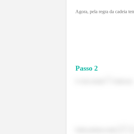
Agora, pela regra da cadeia te
Passo
2
O vetor normal
é dado por:
Então podemos isolar