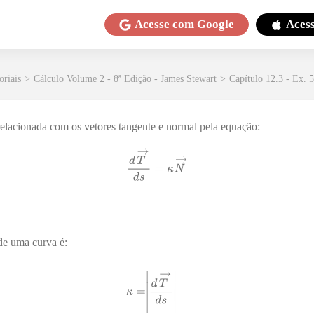
Acesse com
Google
Aces
oriais
>
Cálculo Volume 2 - 8ª Edição - James Stewart
>
Capítulo 12.3 - Ex. 
relacionada com os vetores tangente e normal pela equação:
e uma curva é: