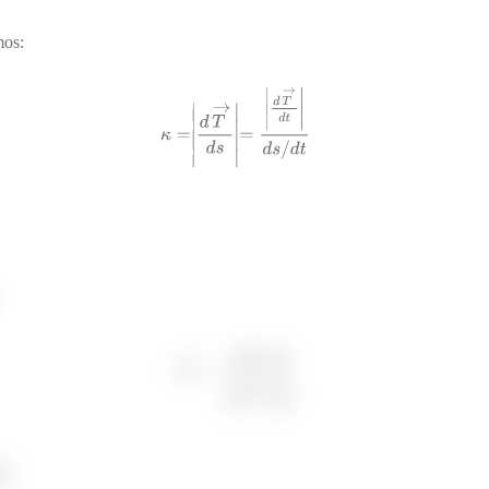
mos:
: