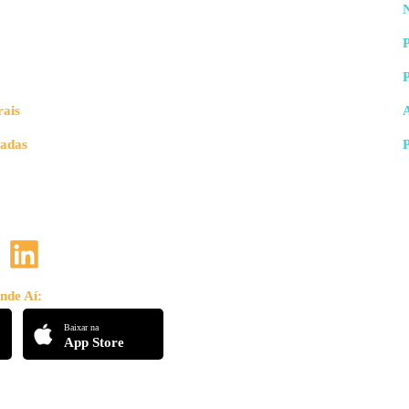
N
P
rais
vadas
nde Aí:
Baixar na
App Store