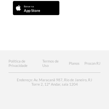
Baixar na
App Store
Política de
Termos de
Planos
Procon RJ
Privacidade
Uso
Endereço: Av. Maracanã 987, Rio de Janeiro, RJ
Torre 2, 12º Andar, sala 1204