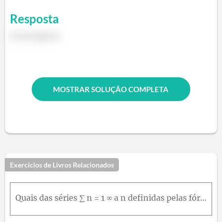
Resposta
Convergente
MOSTRAR SOLUÇÃO COMPLETA
Exercícios de Livros Relacionados
Quais das séries ∑ n = 1 ∞ a n definidas pelas fórmulas nos Exercícios 1-4 convergem? E quais divergem? Justifique suas respostas.4. ∑ n = 2 ∞ log n ⁡ ( n ! ) n 3