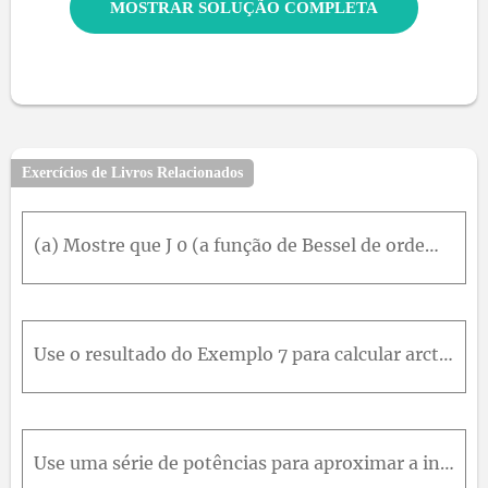
MOSTRAR SOLUÇÃO COMPLETA
Exercícios de Livros Relacionados
(a) Mostre que J 0 (a função de Bessel de ordem 0 dada no Exemplo 4) satisfaz a equação diferencial x 2 J 0 ' ' x + x J 0 ' x + x 2 J 0 x = 0 (b) Calcule ∫ 0 1 J 0 ( x ) d x com precisão de três casas
Use o resultado do Exemplo 7 para calcular arctg 0,2 com precisão de cinco casas decimais.
Use uma série de potências para aproximar a integral definida com precisão de seis casas decimais. ∫ 0 0,1 xa r c t g 3 x d x