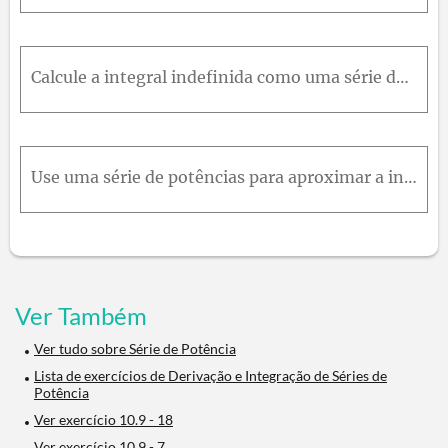
Calcule a integral indefinida como uma série de potências. Qual é o raio de convergência?26. ∫ t 1 + t ³ d t ³
Use uma série de potências para aproximar a integral definida com precisão de seis casas decimais.32. ∫ 0 0,3 x 2 1 + x 4 d x
Ver Também
Ver tudo sobre Série de Potência
Lista de exercícios de Derivação e Integração de Séries de
Potência
Ver exercício 10.9 - 18
Ver exercício 10.9 - 7