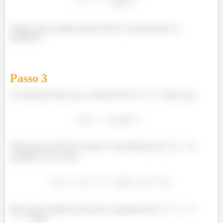
Agora vamos analisar quais serão as concentrações no
equilíbrio!
Passo
3
O enunciado disse que a solução tem
. Temos que,
Então agora podemos calcular a concentração de
no
equilíbrio. Fica assim:
Pela reação química temos que a proporção de
e
é
. Logo,