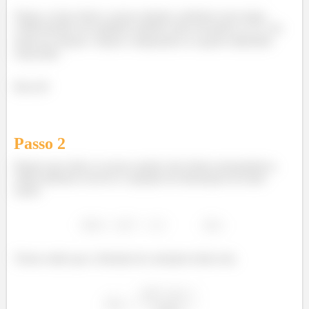
Opaaa, aí que temos a nossa solução, podemos usar nosso
conhecimento em equilbrio químico para encontrar o
do
ácido da solução e depois comparamos as opções dada pelo
enunciado.
Bora lá!
Passo
2
Repara que todas as nossas opções são ácidos monopróticos,
então podemos escrever a equação de dissolução do ácido
assim:
Temos então que a fórmula da constante ácida será,