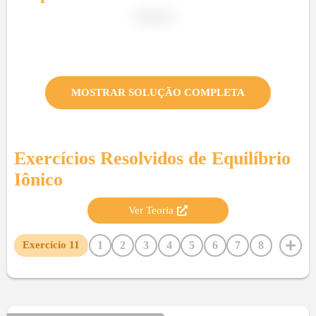
MOSTRAR SOLUÇÃO COMPLETA
Exercícios Resolvidos de
Equilíbrio
Iônico
Ver Teoria
1
2
3
4
5
6
7
8
Exercício
11
9
10