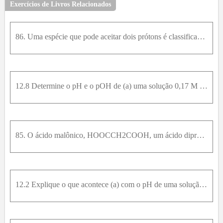
Exercícios de Livros Relacionados
86. Uma espécie que pode aceitar dois prótons é classificada como uma dibase. A molécula dibásica 1,2-etanodiamina, H 2 N C 2 H 4 N H 2 , com p K b 1 = 3,19 e p K b 2 = 6,44 , foi titulada com HCl(aq)
12.8 Determine o pH e o pOH de (a) uma solução 0,17 M de N a 2 H P O 4 ( a q ) e 0,25 M de N a 3 P O 4 a q ; (b) uma solução 0,66 M de N a 2 H P O 4 a q e 0,42 M de N a 3 P O 4 a q ; (c) uma solução 0
85. O ácido malônico, HOOCCH2COOH, um ácido diprótico com Pka1 = 2,8 e Pka2= 5,7, foi titulado com KOH(aq). (a) qual é o ph quando [HOOCCH2COOH]= [HOOCCH2CO2-]? (b) Qual é o PH quando [HOOCCH2CO2-] =
12.2 Explique o que acontece (a) com o pH de uma solução de ácido fosfórico, após a adição de di-hidrogenofosfato de sódio sólido; (b) com a percentagem de desprotonação de HCN em uma solução de ácido