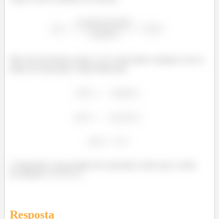
Mas nós precisamos achar o
para poder comparar com os
dados do enunciado. Então temos que
Comparados com os dados do enunciado, temos que o ácido
da solução é o
.
Resposta