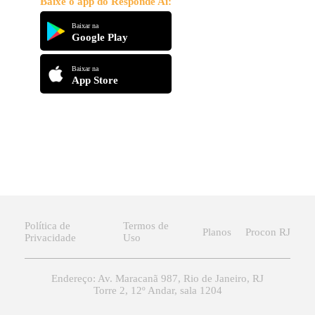
Baixe o app do Responde Aí:
Baixar na
Google Play
Baixar na
App Store
Política de
Termos de
Planos
Procon RJ
Privacidade
Uso
Endereço: Av. Maracanã 987, Rio de Janeiro, RJ
Torre 2, 12º Andar, sala 1204