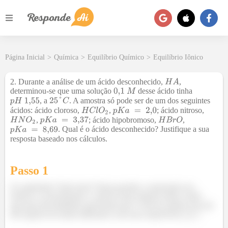
Página Inicial
>
Química
>
Equilíbrio Químico
>
Equilíbrio Iônico
2. Durante a análise de um ácido desconhecido,
,
determinou-se que uma solução
desse ácido tinha
, a
. A amostra só pode ser de um dos seguintes
ácidos: ácido cloroso,
,
; ácido nitroso,
,
; ácido hipobromoso,
,
. Qual é o ácido desconhecido? Justifique a sua
resposta baseado nos cálculos.
Passo 1
Oi, galerinha! Tudo bom? Nesta questão o enunciado nos
fornece a concentração e o pH de uma solução ácida e pede
que para descobrirmos qual ácido que é. Ela nos ajuda e nos dá
três opções de ácidos diferentes com seus respectivos
.