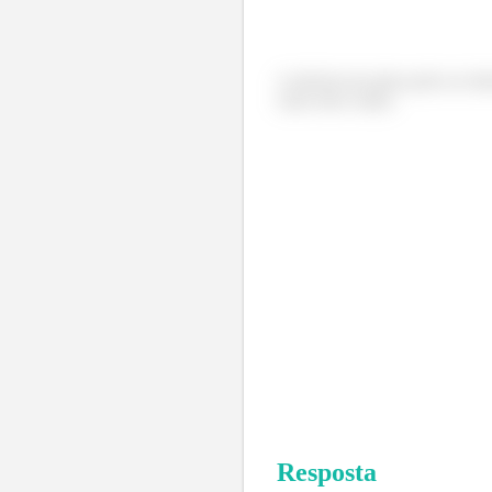
A eficácia da aleta pode ser de
calor sem a aleta.
Resposta