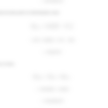
nta da aleta pode ser determinada como:
s se torna: