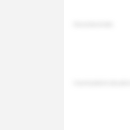
Área na base da aleta:
A taxa de perda de calor pode