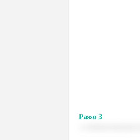
Passo
3
A eficiência da aleta pode s