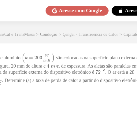
Acesse com
Google
Aces
ansCal e TransMassa
>
Condução
>
Çengel - Transferência de Calor
>
Capítul
de alumínio
são colocadas na superfície plana externa 
rgura, 20 mm de altura e
de espessura. As aletas são paralelas ent
℃
a da superfície externa do dispositivo eletrônico é
. O ar está a
. Determine (a) a taxa de perda de calor a partir do dispositivo eletrôn