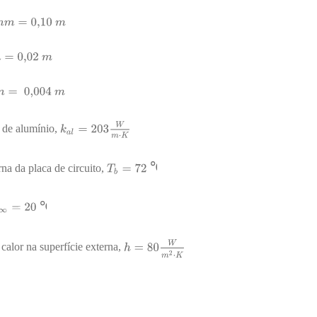
a de alumínio,
℃
na da placa de circuito,
℃
 calor na superfície externa,