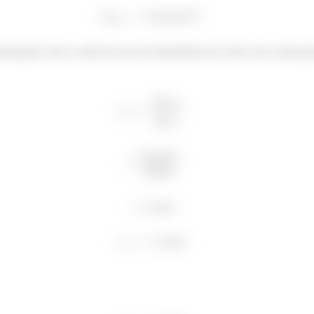
terminada como a razão da taxa de transferência de calor com a aleta par