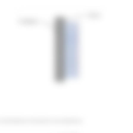
er determinada encontrando esses parâmetros: