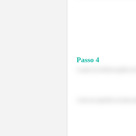
Passo
4
A partir da eficiência gráfica d
A área da superfície da aleta 