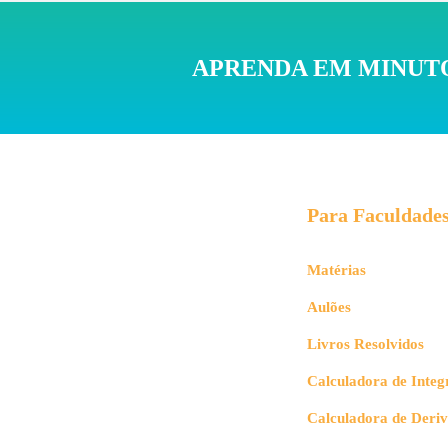
APRENDA EM MINUTO
Para Faculdade
Matérias
Aulões
Livros Resolvidos
Calculadora de Integ
Calculadora de Deri