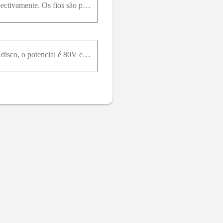
Dois fios paralelos infinitamente longos têm carga uniforme por unidade de comprimento λ e - λ respectivamente. Os fios são paralelos ao eixo z. O fio carregado positivamente intercepta o eixo x em x
Ao longo do eixo central de um disco carregado uniformemente, em um ponto a 0,60m do centro do disco, o potencial é 80V e a intensidade do campo elétrico é 80V / m . A uma distância de 1,5m , o potenc