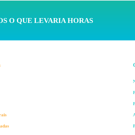
S O QUE LEVARIA HORAS
s
N
P
rais
vadas