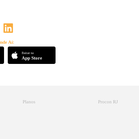
nde Aí:
Baixar na
App Store
Planos
Procon RJ