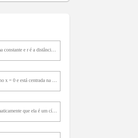
Um disco de raio R tem uma distribuição superficial de cargas dada por σ = σ 0 R / r , onde σ 0 é uma constante e r é a distância ao centro do disco. (a) Determine a carga total no disco. (b) Determin
Uma carga de + 2,00n C está uniformemente distribuída em um anel de raio 10,0c m que está no plano x = 0 e está centrada na origem. Uma carga puntiforme de + 1,00n C está inicialmente localizada no ei
A curva equipotencial cujo gráfico foi feito no Problema 75 deveria ser um círculo. (a) Mostre matematicamente que ela é um círculo. (b) O círculo equipotencial no plano xy é a interseção de uma super