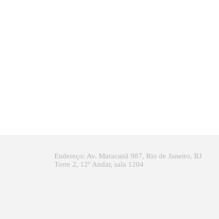
Endereço: Av. Maracanã 987, Rio de Janeiro, RJ
Torre 2, 12º Andar, sala 1204