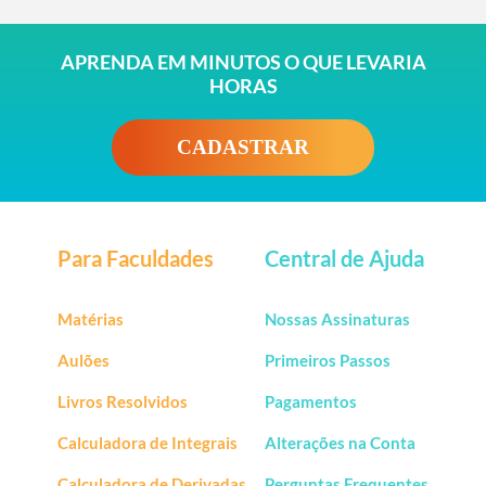
APRENDA EM MINUTOS O QUE LEVARIA
HORAS
CADASTRAR
Para Faculdades
Central de Ajuda
Matérias
Nossas Assinaturas
Aulões
Primeiros Passos
Livros Resolvidos
Pagamentos
Calculadora de Integrais
Alterações na Conta
Calculadora de Derivadas
Perguntas Frequentes