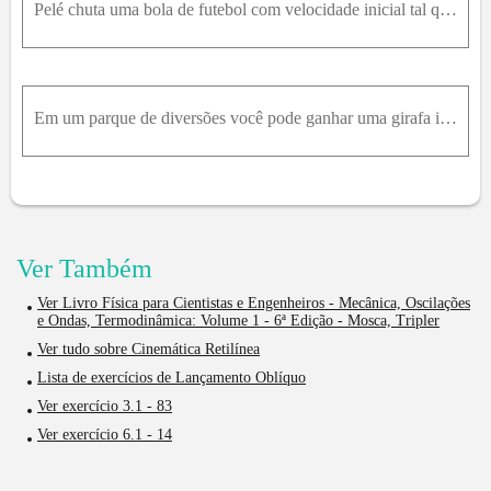
Pelé chuta uma bola de futebol com velocidade inicial tal que o componente vertical é igual a 16,0 m/s e o componente horizontal é igual a 20,0 m/s. Despreze a resistência do ar. a) Quanto tempo a bol
Em um parque de diversões você pode ganhar uma girafa inflável, se conseguir encaixar uma moeda de 25 centavos em um prato pequeno. O prato está sobre uma prateleira acima do ponto em que a moeda deix
Ver Também
Ver Livro Física para Cientistas e Engenheiros - Mecânica, Oscilações
e Ondas, Termodinâmica: Volume 1 - 6ª Edição - Mosca, Tripler
Ver tudo sobre Cinemática Retilínea
Lista de exercícios de Lançamento Oblíquo
Ver exercício 3.1 - 83
Ver exercício 6.1 - 14