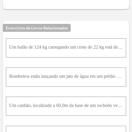
Exercícios de Livros Relacionados
Um balão de 124 kg carregando um cesto de 22 kg está descendo a uma velocidade constante de 20,0 m/s. Uma pedra de 1,0 kg é atirada do cesto em uma trajetória perpendicular a dobalão que desce, com ve
Bombeiros estão lançando um jato de água em um prédio em chamas, usando uma mangueira de alta pressão que dispara água a uma velocidade escalar de 25,0m / s . Quando sai da mangueira, a água passa a a
Um canhão, localizado a 60,0m da base de um rochedo vertical, lança uma bomba de 15k g , a 45 ° sobre a horizontal e em direção ao rochedo. a) Qual deve ser a velocidade mínima naboca do canhão para q