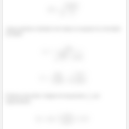
Agora podemos substituir este tempo na equação da velocidade
do dardo:
Podemos descobrir o ângulo de lançamento,
, por
trigonometria: