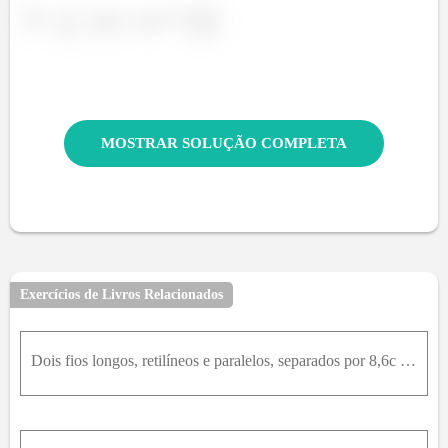
MOSTRAR SOLUÇÃO COMPLETA
Exercícios de Livros Relacionados
Dois fios longos, retilíneos e paralelos, separados por 8,6c m , conduzem corrente iguais. Os fios se repelem com uma força de 3,6 n N / m por unidade de comprimento. (a) As correntes são paralelas ou