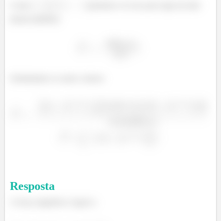
Como
(podemos ver isso pela regra da mão
direita também):
Substituindo os outros valores:
Resposta
A força magnética é igual a: