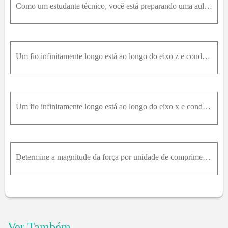
Como um estudante técnico, você está preparando uma aula de demonstração sobre “suspensão magnética”. Você tem um fio rígido, retilíneo, de 16c m de comprimento, que será suspenso por guias flexíveis,
Um fio infinitamente longo está ao longo do eixo z e conduz uma corrente de 20 A na direção +z. Um segundo fio infinitamente longo é paralelo ao eixo z e intercepta o eixo x em x = 10,0 cm.a) Determin
Um fio infinitamente longo está ao longo do eixo x e conduz uma corrente I na direção +x. Um segundo fio infinitamente longo está ao longo do eixo y e conduz corrente I na direção +y. Em que pontos do
Determine a magnitude da força por unidade de comprimento exercida por um fio sobre o outro.
Ver Também