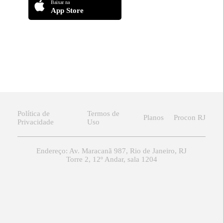
Baixar na
App Store
Política de
Termos de
Planos
Procon RJ
Privacidade
Uso
Endereço: Av. Maracanã 987, Rio de Janeiro, RJ
Torre 2, 12º Andar, sala 1204