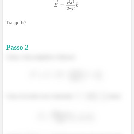
Tranquilo?
Passo
2
Assim, a força magnética é dada por:
Como, de acordo com o enunciado,
, temos: