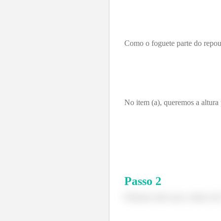
Como o foguete parte do repous
No item (a), queremos a altura
Passo
2
Podemos dizer que a altura e