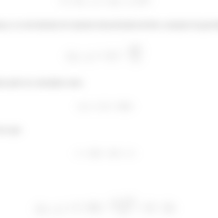
ça a se movimentar de maneira desacelerada devido a atuação da gravi
te pode ser calculada como
ver que