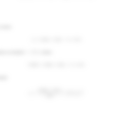
, temos
ura no instante
, temos
ração