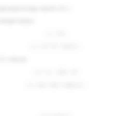
dade quando ele atinge a altura de
.
elocidade é dada por
é
, temos que