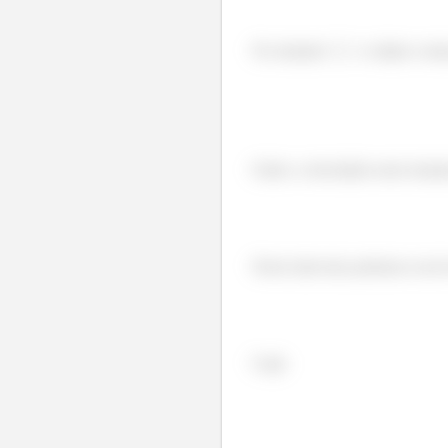
No instante
o objeto come
Onde a velocidade neste instan
Neste intervalo podemos escre
Logo