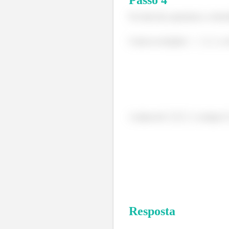
Passo
4
No item (b), queremos a veloci
Como no instante
a v
A altura de
o tempo 
Resposta