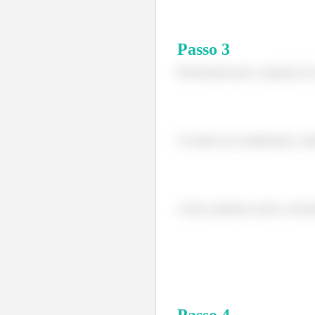
Passo
3
Retornando para a equação (2)
Levando em consideração a alt
Assim, podemos achar a acele