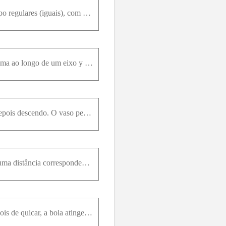
A água pinga de um chuveiro em um piso situado 200c m abaixo. As gotas caem a intervalos de tempo regulares (iguais), com a primeira gota atingindo o piso quando a quarta gota começa a cair. Quando a
A Fig. 2-32 mostra a velocidade v em função da altura y para uma bola lançada verticalmente para cima ao longo de um eixo y . A distância d é 0,40m . A velocidade na altura y A é v A . A velocidade na
Um gato sonolento observa um vaso de flores que passa por uma janela aberta, primeiro subindo e depois descendo. O vaso permanece à vista por um tempo total de 0,50s e a altura da janela é 2,00m . Que
Uma bola de aço é deixada cair do telhado de um edifício e leva 0,125s para passar por uma janela, uma distância correspondente a 1,20m . A bola quica em uma calçada e torna a passar pela janela, de b
Para testar a qualidade de uma bola de tênis, você a deixa cair no chão de uma altura de 4,00m . Depois de quicar, a bola atinge uma altura de 2,00m . Se a bola permanece em contato com o piso por 12,