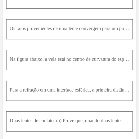
Os raios provenientes de uma lente convergem para um ponto imagem P localizado à direita da lente. Determine a espessura t de uma placa de vidro com índice de refração 1,60 que deve ser colocada entre
Na figura abaixo, a vela está no centro de curvatura do espelho côncavo cuja distância focal é 10,0c m . A lente convergente possui distância focal igual a 32,0c m e está a uma distância de 85,0c m à
Para a refração em uma interface esférica, a primeira distância focal f é definida como o valor de s correspondnente a s ' = ∞ , como na figura (a). A segunda distância focal f ' é defnida como o valo
Duas lentes de contato. (a) Prove que, quando duas lentes delgadas com distâncias focais f 1 e f 2 estão em contato, a distância focal f da combinção é dada por 1 f = 1 f 1 + 1 f 2 (b) Uma lente menis