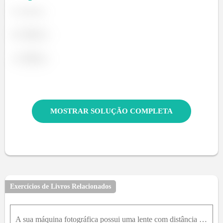
MOSTRAR SOLUÇÃO COMPLETA
Exercícios de Livros Relacionados
A sua máquina fotográfica possui uma lente com distância focal igual a 35,0m m e o filme, largura igual a 36,0m m . Ao fotografar um veleiro com 22,7m de comprimento você verifica que a imagem do vele