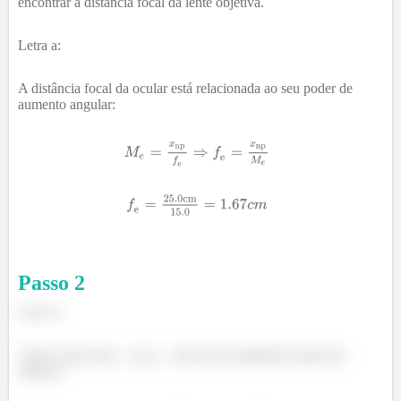
encontrar a distância focal da lente objetiva.
Letra a:
A distância focal da ocular está relacionada ao seu poder de
aumento angular:
Passo
2
Letra b:
Vamos relacionar
com
através da ampliação lateral da
objetiva: