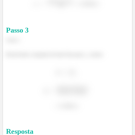
Passo
3
Letra c:
Resolvendo a equação da lente fina para
, temos:
Resposta