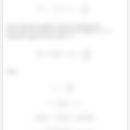
Vamos relacionar também, o poder de ampliação do
microscópio M à ampliação lateral de seu objetivo
e a
ampliação angular de sua ocular
:
Então,