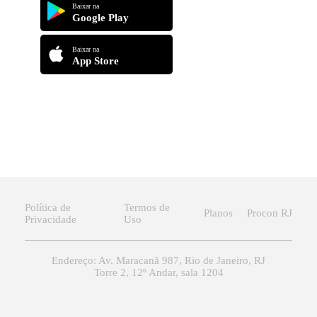
Baixar na
Google Play
Baixar na
App Store
Política de
Termos de
Planos
Procon RJ
Privacidade
Uso
Endereço: Av. Maracanã 987, Rio de Janeiro, RJ
Torre 2, 12º Andar, sala 1204