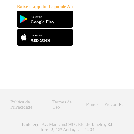
Baixe o app do Responde Aí:
Baixar na
Google Play
Baixar na
App Store
Política de
Termos de
Planos
Procon RJ
Privacidade
Uso
Endereço: Av. Maracanã 987, Rio de Janeiro, RJ
Torre 2, 12º Andar, sala 1204