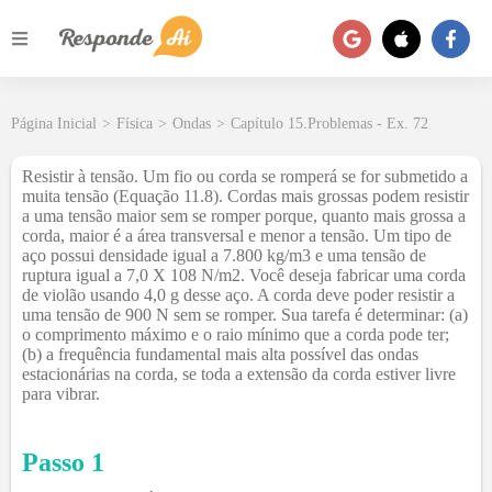
Página Inicial
>
Física
>
Ondas
>
Capítulo 15.Problemas - Ex. 72
Resistir à tensão. Um fio ou corda se romperá se for submetido a
muita tensão (Equação 11.8). Cordas mais grossas podem resistir
a uma tensão maior sem se romper porque, quanto mais grossa a
corda, maior é a área transversal e menor a tensão. Um tipo de
aço possui densidade igual a 7.800 kg/m3 e uma tensão de
ruptura igual a 7,0 X 108 N/m2. Você deseja fabricar uma corda
de violão usando 4,0 g desse aço. A corda deve poder resistir a
uma tensão de 900 N sem se romper. Sua tarefa é determinar: (a)
o comprimento máximo e o raio mínimo que a corda pode ter;
(b) a frequência fundamental mais alta possível das ondas
estacionárias na corda, se toda a extensão da corda estiver livre
para vibrar.
Passo 1