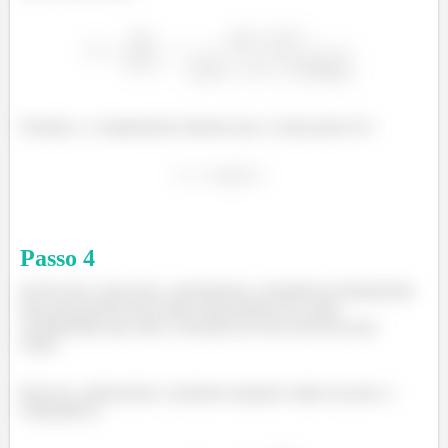
Portanto, o comprimento máximo que a corda pode ter é
Passo
4
(b) Por fim, neste item, calcularemos a frequência fundamental
mais alta possível das ondas estacionárias na corda,
considerando que toda a extensão da corta está livre para
vibrar.
Para isso, aplicaremos a primeira equação citada no passo 1.
Utilizando-a: