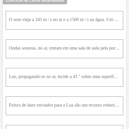
Exercícios de Livros Relacionados
O som viaja a 343 m / s no ar e a 1500 m / s na água. Um som de 256 H z é produzido dentro d’água, mas você escuta o som caminhando na beira da piscina. No ar, a frequência é (a) a mesma, mas o compri
Ondas sonoras, no ar, entram em uma sala de aula pela porta aberta, de 1,0 m de largura. Devido à difração, qual é a frequência do som menos provável de ser ouvido por todos os alunos na sala – supond
Luz, propagando-se no ar, incide a 45 ° sobre uma superfície de vidro. Verdadeiro ou falso:O ângulo entre o raio de luz refletido e o raio incidente é 90 ° .O ângulo entre o raio de luz refletido e o
Feixes de laser enviados para a Lua são um recurso rotineiro para se determinar com precisão a distância entre a Terra e a Lua. No entanto, para determinar a distancia com precisão, correções devem se