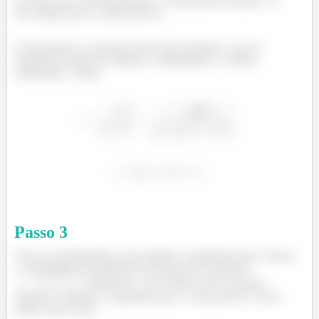
(a) Neste item, determinaremos o comprimento máximo e o
raio mínimo que a corda pode ter.
Começaremos a resolução deste item isolando o raio na
equação da tensão de ruptura e substituindo os valores
conhecidos. Assim:
Passo
3
Uma vez determinado o raio mínimo e lembrando que a massa
e a densidade são parâmetros fixados pela expressão
, utilizando o raio mínimo nessa equação
obtemos o máximo comprimido que a corda pode ter. Deste
modo, tem-se que: