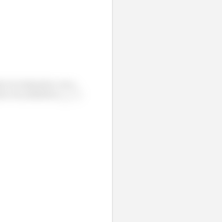
ção da temperatura com a
rmos dos parâmetros
,
,