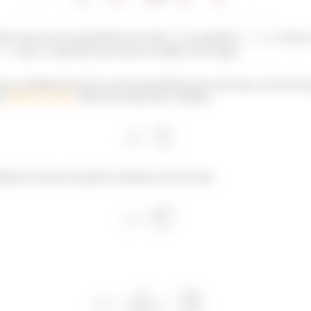
emos uma taxa de transferência de calor
na superfície
. A única
, que é a superfície que está em contato com a água.
ue o problema nos dá a taxa de transferência de calor mas, na hora de a
m o
fluxo de calor
. Para isso, basta usar a relação:
metro da base da panela, podemos escrever que: