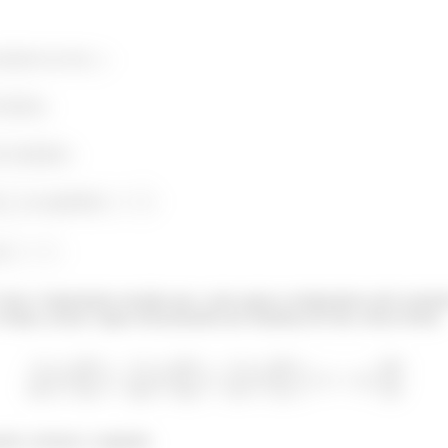
somente no eixo
;
interna;
 constantes;
e
na superfície
;
em
.
or, é importante ressaltar que, como agora a temperatura está consta
tempo, já que a água está passando por mudança de fase, dessa forma:
ões, teremos o seguinte: