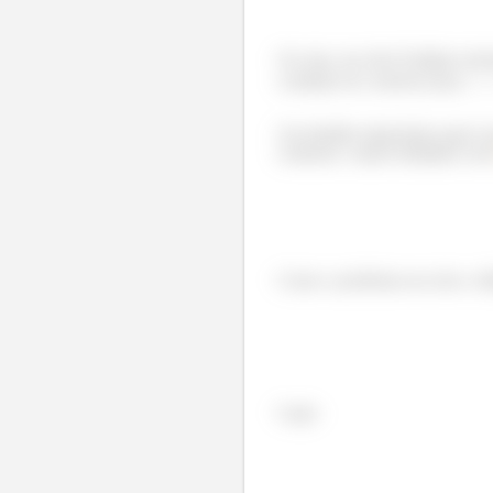
Ou seja, nos dois Estágios ter
condição de contorno para
Um detalhe importante aqui é q
contorno, vamos trabalhar co
Como o problema nos deu o diâ
Logo: