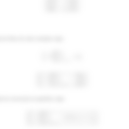
 de fluxo de calor constante, logo:
o de convecção na superfície, logo: