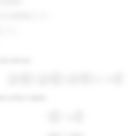
 constantes;
e
na superfície
;
e
;
lor, temos que:
ões, teremos o seguinte: