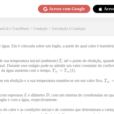
Acesse com
Google
Aces
ansCal e TransMassa
>
Condução
>
Introdução à Condução
 água. Ela é colocada sobre um fogão, a partir do qual calor é transfer
de sua temperatura inicial (ambiente)
até o ponto de ebulição, quando
ral. Durante esse estágio pode-se admitir um valor constante do coefici
ia da água aumenta com o tempo,
-se em ebulição e a sua temperatura mantém-se em um valor fixo,
 com espessura
e diâmetro
, com um sistema de coordenadas no qu
ogão e com a água, respectivamente.
 do calor e as condições inicial e de contorno que determinam a varia