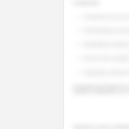
Considerações:
Transferência de calor 
Não há geração de calor 
Propriedades do material
Fluxo de calor constant
Temperatura constante 
Começando pela Equação do Cal
variação de temperatura com o 
Aplicando as nossas consideraç