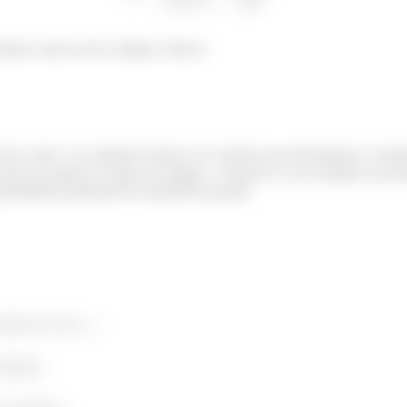
lisar cada um dos estágios, beleza?
 do calor e as condições inicial e de contorno que determinam a varia
a base da panela ao longo do Estágio 1. Expresse o seu resultado em te
priedades pertinentes do material da panela.
somente no eixo
;
interna;