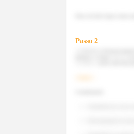
Show de bola! Agora vamos ana
Passo
2
Escreva a forma da equação
posição e o tempo,
, n
,
e
, assim como das pro
Estágio 1
Considerações:
Transferência de calor 
Não há geração de calor 