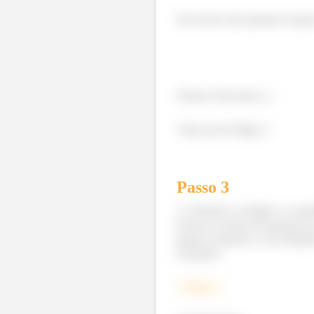
Pra fechar, não podemos esquec
Pronto! Nem doeu! ;)
Vamos pro Estágio 2.
Passo
3
Durante o Estágio 2 a supe
Escreva a forma da equação do 
panela. Expresse o seu result
da panela.
Estágio
2