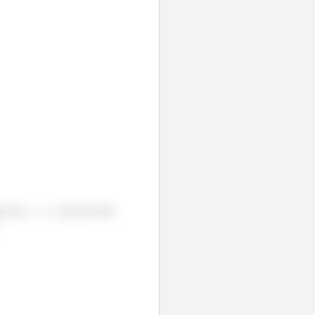
nte em
, não há mais