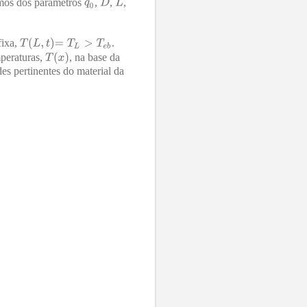
rmos dos parâmetros
,
,
,
fixa,
.
mperaturas,
, na base da
es pertinentes do material da