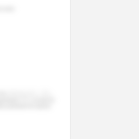
o assim:
fixa,
.
mperaturas,
, na base da
es pertinentes do material