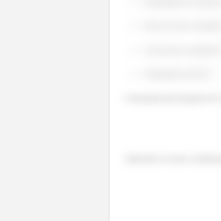
Propriedades do material
Fluxo de calor constant
Convecção na superfíci
Temperatura inicial
.
Começando pela Equação do Ca
Aplicando as nossas consideraç