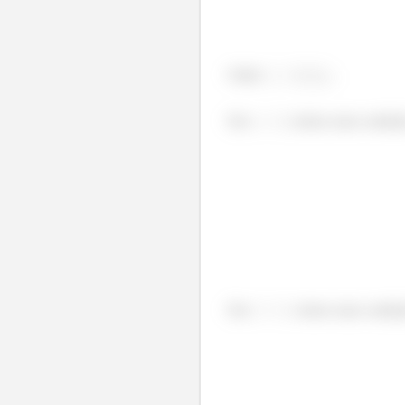
Onde
.
Em
, temos uma condição
Em
, temos uma condiçã