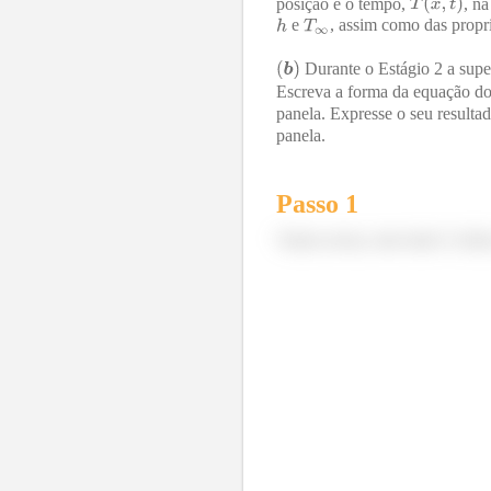
posição e o tempo,
, n
e
, assim como das propri
Durante o Estágio 2 a supe
Escreva a forma da equação do 
panela. Expresse o seu result
panela.
Passo 1
Vamos nessa, meu time! A ideia