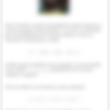
Para resolver a parte homogênea vamos montar a
nossa equação característica: só trocar a derivada
por um polinômio de mesma ordem e com os
mesmos coeficientes, assim
A ideia aqui é resolver essa equação, encontrando
suas raízes:
(polinômio de terceira
ordem). E agora?
Com as raízes é só montar nossa solução!