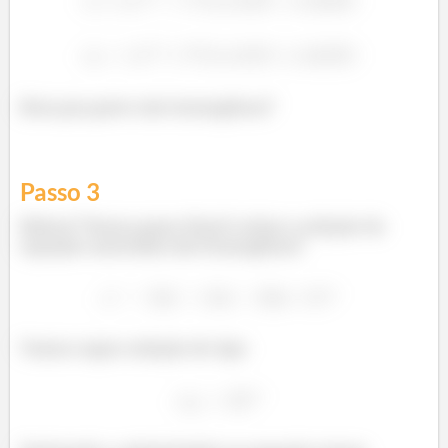
Bora pra parte não homogênea?
Passo
3
Beleza? Nosso passo final é achar a solução da
equação associada não homogênea!
Vamos supor solução do tipo