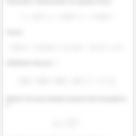
Derivando e substituindo na equação temos
Temos
Dividindo tudo por
Beleza? Aí nossa solução da parte não homogênea
é