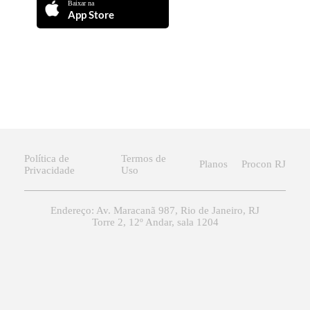
Baixar na
App Store
Política de
Termos de
Planos
Procon RJ
Privacidade
Uso
Endereço: Av. Maracanã 987, Rio de Janeiro, RJ
Torre 2, 12º Andar, sala 1204