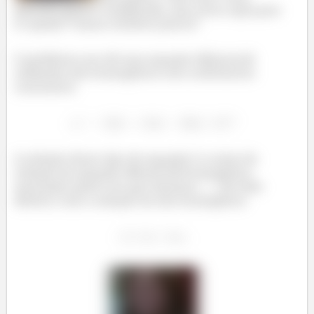
questão parece complicada, mas estou aqui para
te ajudar! Vamos resolver juntos?
O problema nos dá essa equação diferencial
ordinária não homogênea com coeficientes
constantes
A solução desse tipo de equação é a soma da
solução da equação diferencial homogênea
associada (parte em que fazemos
do lado
direito) com a solução da não homogênea