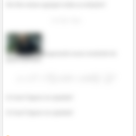
Por fim vamos agrupar todas as soluções!
Resgatando nosso resultado do
passo anterior:
E é isso! Espero ter ajudado!
E é isso! Espero ter ajudado!