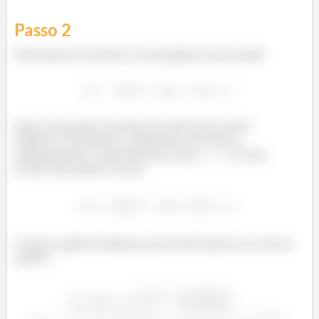
Passo
2
Precisamos resolver a homogênea associada
Aqui você pode resolver do jeito que achar
melhor! Testando os divisores do termo
independente, descobrimos que
é raiz,
então fatorando temos
E agora aplicar báskara para determinar as outras
raizes: