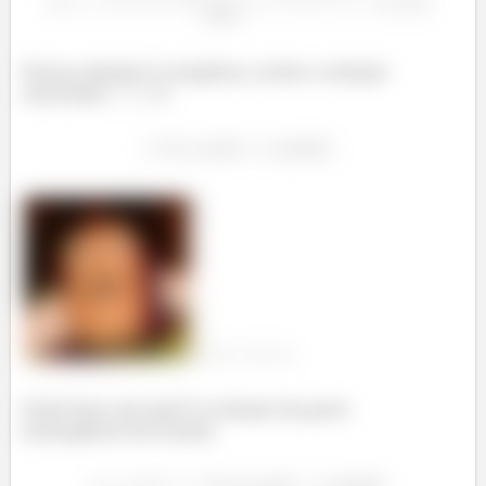
Nossa solução é complexa, então a solução
associada
é
.
a
=
4
,
b
=
3
Tudo bem até aqui? A solução da parte
homogênea fica assim