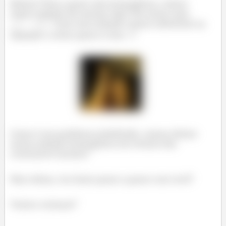
Beleza? Para a parte não homogênea, vamos
supor solução do mesmo tipo! No nosso caso
. Com essa solução vamos substituir na
equação e achar quem é esse
!
Como é um problema indefinido, vamos deixar
nossa solução homogênea em termos das
constantes mesmo!
Mas relaxa, vou fazer passo a passo com você!
Vamos começar?