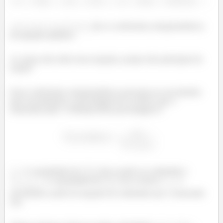
,
,
,
,
,
,
,
,
e
são os coeficientes estequiométricos
da equação química!
As cinzas não estão nessa equação, porque não participam da
reação!
Esses coeficientes estequiométricos precisam ser encontrados
para encontrarmos a porcentagem de ar teórico que o
enunciado pede. A fórmula dessa porcentagem é:
ó
ó
é a quantidade de
de ar usado na combustão e
é a quantidade de
de ar teórico.
é
ó
encontrada a partir da equação da combustão que o enunciado
cita.