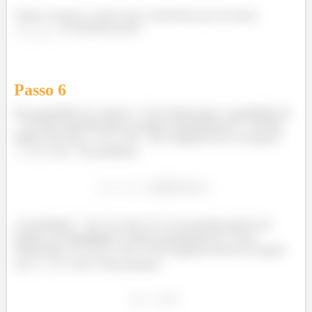
Vamos começar a achar esses coeficientes pra encontrar
no próximo passo.
ó
Passo
6
Pra quantidade de carbono
ficar balanceada, a quantidade de
do lado esquerdo deve ser igual à quantidade de
do lado
direito. Por isso,
de
dos reagentes deve ser igual a
de
dos produtos.
A quantidade
de
de
é encontrada através do
balanço de hidrogênio
. Para a quantidade de
ficar
balanceada, os
de
dos reagentes devem ser iguais
aos
de
dos produtos.