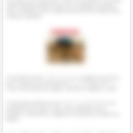
Oie, galera! Esse enunciado é cheio de informação, né? Então
vamos entender primeiro quais são os reagentes e produtos
dessa combustão. Esse é sempre um bom início! Então partiu
começar a questão!
O enuciado diz que
,
,
,
e
reagem com ar seco
que é composto por uma parte de
e
partes de
.
Como essas moléculas reagem, elas são os reagentes, certo?
O enunciado também diz que
,
,
e
são
produzidos pela reação. Logo, essas moléculas são os
produtos. Colocando os reagentes na esquerda e produtos na
direita: