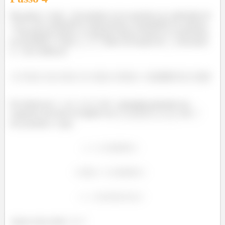
Pra achar o valor
de produtos secos gerados na combustão de
de combustível, balanceamos a quantidade de carbono
da equação abaixo. A equação abaixo mostra os coeficientes
já calculados. Como
,
e
estão em função de
, colocamos
o
em evidência!
Pra balancear
, os
de
presentes presente nos
reagentes precisam ser iguais aos
de
dos produtos. Logo:
Agora resta achar
e
!