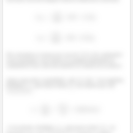
Nós calculamos as massas pro caso de
de combustível
serem queimados, mas poderia ser qualquer quantidade de
combustível! Esse valor não interfere no cálculo do ar teórico!
Agora, para achar a quantidade
de
de
nos reagentes,
dividimos
pela massa molar
do carbono que vale
.
é encontrado, dividindo
pela massa molar
do