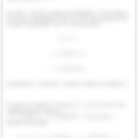
Pra achar
, fazemos o balanço do hidrogênio
. Esse balanço
nos diz que a quantidade
de
de
dos reagentes deve
ser igual à quantidade
de
dos produtos!
Calcularemos o coeficiente
, usando o balanço de oxigênio
!
O balanço de oxigênio
diz que
de
dos
reagentes devem ser iguais a
de
presente nos produtos.