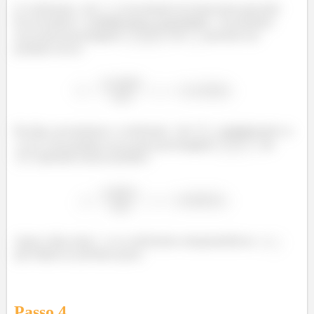
O coeficiente
de
é encontrado de forma bem parecida!
Pra encontrar
, multiplicamos a quantidade
de produtos
secos pela porcentagem
de
presente nos
produtos secos!
Por fim, encontramos o coeficiente
de
, multiplicando os
de produtos secos pela porcentagem
de
presente nesses produtos.
Agora, falta achar
e os coeficientes estequiométricos
e
que faltam no próximo passo.
Passo
4