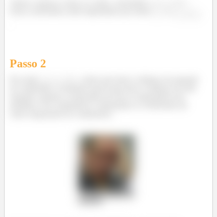
Vamos começar a fazer as contas, calculando
,
,
,
e
.
Esses coeficientes serão importantes pra achar
e
ó
.
Passo
2
Pra achar
,
,
,
e
, temos que fazer o balanço da equação
de combustão. O primeiro passo para fazer o balanço de uma
equação, quando o enunciado nos dá as composições dos
produtos e do combustível, é determinar os coeficientes de
cada componente do combustível.