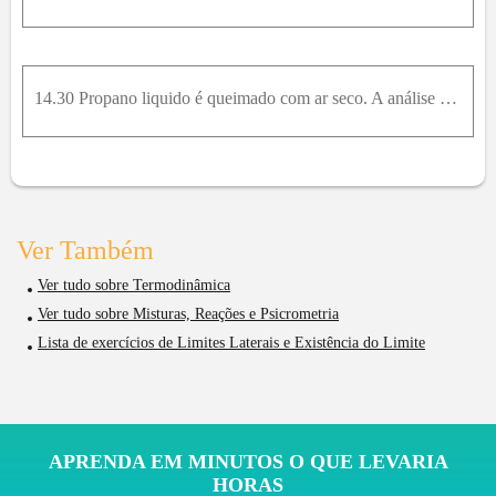
14.30 Propano liquido é queimado com ar seco. A análise volumétrica dos produtos de combustão forneceu a seguinte composição (base seca):Determine a porcentagem de ar teórico utilizado neste processo
Ver Também
Ver tudo sobre Termodinâmica
Ver tudo sobre Misturas, Reações e Psicrometria
Lista de exercícios de Limites Laterais e Existência do Limite
APRENDA EM MINUTOS O QUE LEVARIA
HORAS