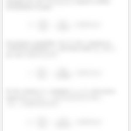
hidrogênio que vale
segundo as tabelas
termodinâmicas de gases.
Encontramos a quantidade
de
de
presente no
combustível, dividindo
pela massa molar
do
que vale
.
Por fim, achamos
e
, dividindo
e
pelas massas
molares de
e de
.