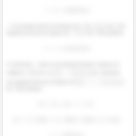
é encontrado através do balanço de
. Os
de
dos
reagentes precisam ser iguais aos
de
dos produtos.
O coeficiente
pode ser encontrado fazendo o balanço de
oxigênio
. Pra isso, os
de
presentes
nos reagentes têm que ser iguais aos
de
dos produtos.