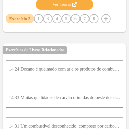
Ver Teoria
1
3
4
5
6
7
8
Exercício
2
Exercícios de Livros Relacionados
14.24 Decano é queimado com ar e os produtos de combustão apresentam a seguinte composição (nas bases secas e molar): 83,61 % de nitrogênio, 4,91 % de oxigênio, 10,56 % de dióxido de carbono e 0,92 %
14.33 Muitas qualidades de carvão oriundas do oeste dos estados unidos apresentam um alto teor de umidade. O resultado da análise elementar de uma amostra de carvão do Wyoming, feita do modo “como rec
14.31 Um combustível desconhecido, composto por carbono e hidrogênio C x H y , é queimado com ar e a análise volumétrica dos produtos de combustão forneceu a seguinte composição percentual na base sec