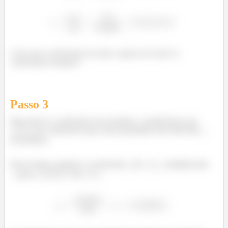
Com esses coeficientes já somos capazes de achar os
coeficientes restantes!
Passo
3
Para achar os coeficientes dos produtos, consideramos que
de combustível gera uma quantidade desconhecida
de produtos.
Dessa forma, achamos o coeficiente
do
, multiplicando
pelos
de
.