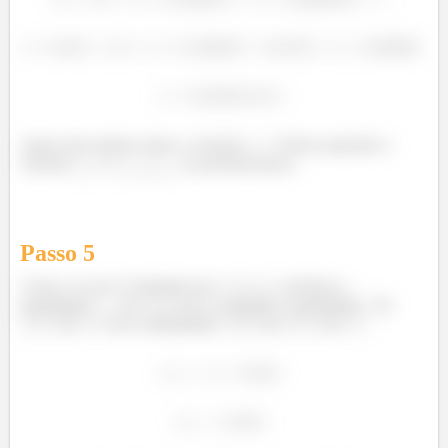
Agora sim estamos aptos a calcular
! Vamos aprender a
calcular
e
no próximo passo.
ó
Passo
5
Como o ar seco é formado por
e
, achamos a
quantidade
de
de ar, somando a quantidade
de
de
com a quantidade
de
de
.