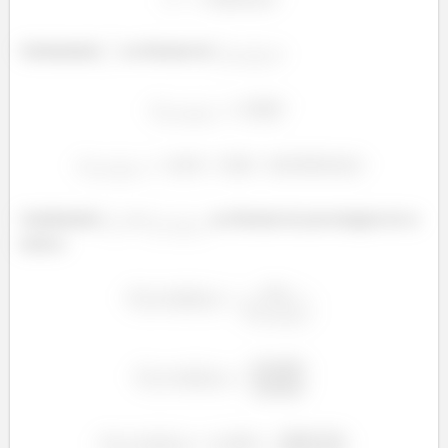
Substituindo
na fórmula de
:
ó
ó
ó
Susbtituindo
e
na fórmula de porcentagem de ar
ó
teórico:
ó
ó
ó
ó