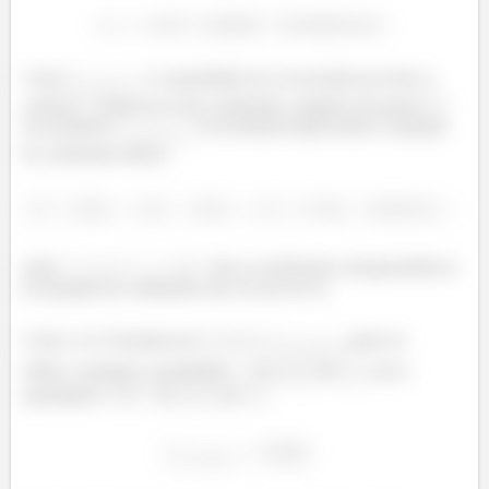
Como
é a quantidade de ar necessária pra fazer o
ó
carbono
passar por uma combustão completa sem gerar
nos produtos,
é encontrada balanceando a equação
ó
de combustão abaixo.
onde
,
,
,
,
e
são os coeficientes estequiométricos
da equação da combustão sem excesso de ar.
Como o ar é formado por
e
,
pode ser
ó
obtido, somando a quantidade
de
de
com a
quantidade
de
de
.
ó