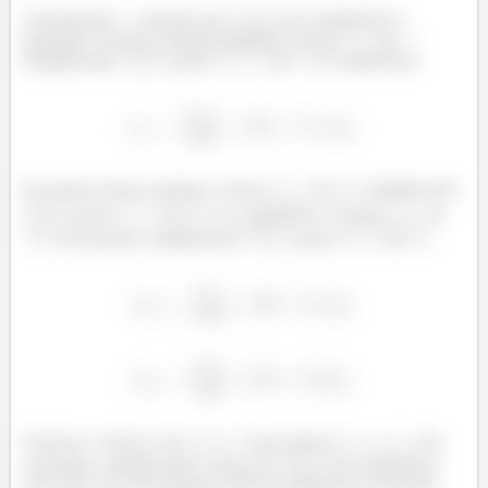
Calcularemos
, supondo que
de combustível é
queimado. Pra isso, achamos primeiro a massa
de
multiplicando
pelos
de
no combustível.
Da mesma forma, achamos a massa
de
, multiplicando
pelos
de
no combustível. A massa
de
é encontrada, multiplicando
pelos
de
.
Fazemos o mesmo com
e
. Suas massas
e
são
calculadas, multiplicando a massa de
do combustível
todo pelas suas porcentagens mássicas dadas pelo enunciado.