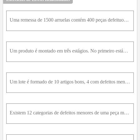
Uma remessa de 1500 arruelas contém 400 peças defeituosas e 1100 perfeitas. Duzentas arruelas são escolhidas ao acaso (sem reposição) e classificadas.a) Qual a probabilidade de que sejam encontradas e
Um produto é montado em três estágios. No primeiro estágio existem 5 linhas de montagem; no segundo estágio existem 4 linhas de montagem e, no terceiro, existem 6 linhas de montagem. De quantas maneir
Um lote é formado de 10 artigos bons, 4 com defeitos menores e 2 com defeitos graves. Um artigo é escolhido ao acaso. Ache a probabilidade de que:a) Ele não tenha defeitos;b) Ele não tenha defeitos gr
Existem 12 categorias de defeitos menores de uma peça manufaturada, e 10 tipos de defeitos graves. De quantas maneiras poderão ocorrer 1 defeito menor e 1 grave? E 2 defeitos menores e 2 graves?