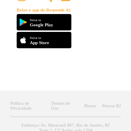
Baixe o app do Responde Aí:
Baixar na
Google Play
Baixar na
App Store
Política de
Termos de
Planos
Procon RJ
Privacidade
Uso
Endereço: Av. Maracanã 987, Rio de Janeiro, RJ
Torre 2, 12º Andar, sala 1204