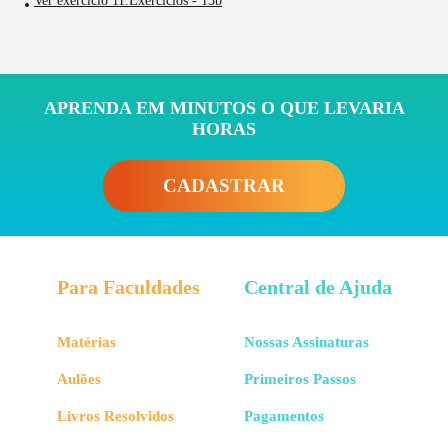
Ver exercício 11.Exercícios - 13b
APRENDA EM MINUTOS O QUE LEVARIA
HORAS
CADASTRAR
Para Faculdades
Central de Ajuda
Matérias
Nossas Assinaturas
Aulões
Primeiros Passos
Livros Resolvidos
Pagamentos