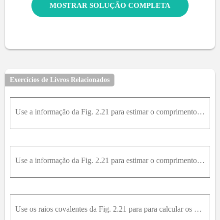
MOSTRAR SOLUÇÃO COMPLETA
Exercícios de Livros Relacionados
Use a informação da Fig. 2.21 para estimar o comprimento da ligação CO no formaldeído, H2CO.
Use a informação da Fig. 2.21 para estimar o comprimento da ligação CO dimetil-éter, CH3OCH3.
Use os raios covalentes da Fig. 2.21 para para calcular os comprimentos de ligação da seguinte molécula. a)CF4 b)SiF4 c)SnF4Explique as tendências dos valores calculados.