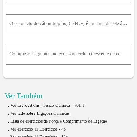
O esqueleto do cátion tropílio, C7H7+, é um anel de sete átomos de carbono, com um átomo de hidrogênio ligado a cada carbono. Complete a estrutura colocando as ligações múltiplas nas posições adequada
Coloque as seguintes moléculas na ordem crescente de comprimento da ligação .Será que alguma dessas moléculas é diamagnética? Explique seu raciocínio.
Ver Também
Ver Livro Atkins - Fisico-Quimica - Vol. 1
Ver tudo sobre Ligações Químicas
Lista de exercícios de Força e Comprimento de Ligação
Ver exercício 11.Exercícios - 4b