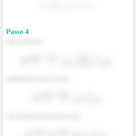
Passo
4
Então o limite fica:
Simplificando em cima e e baixo:
Agora podemos separar em três limites: