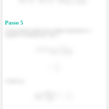
Passo
5
Os dois primeiros limites são os limites fundamentais e o
segundo é só substituir por
por
:
O limite fica: