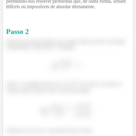
permitindo-nos resolver problemas que, de outra forma, seriam
difíceis ou impossíveis de abordar diretamente.
Passo
2
Devemos procurar limites que a gente saiba resolver, um limite
fundamental conhecido é o seguinte:
Então, se multiplicarmos por
em cima e em baixo a
função dada teríamos duas vezes esse limite:
Podemos reescrever a expressão dessa forma: