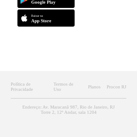
Google Play
Baixar na
App Store
Política de
Termos de
Planos
Procon RJ
Privacidade
Uso
Endereço: Av. Maracanã 987, Rio de Janeiro, RJ
Torre 2, 12º Andar, sala 1204