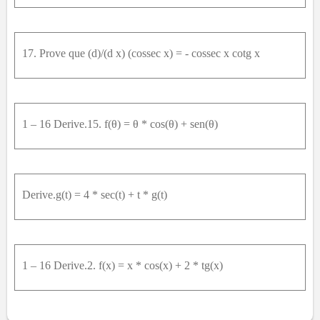
17. Prove que (d)/(d x) (cossec x) = - cossec x cotg x
1 – 16 Derive.15. f(θ) = θ * cos(θ) + sen(θ)
Derive.g(t) = 4 * sec(t) + t * g(t)
1 – 16 Derive.2. f(x) = x * cos(x) + 2 * tg(x)