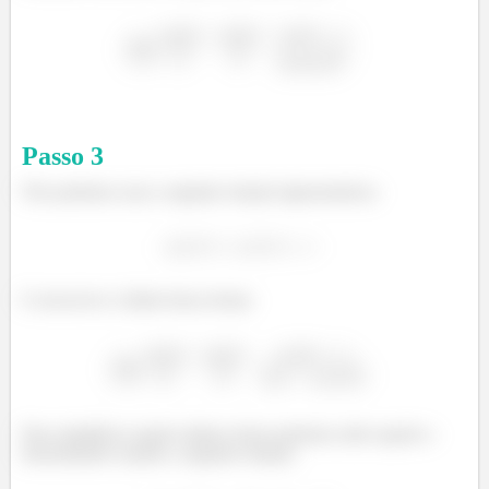
Passo
3
Nós podemos usar a seguinte relação tigonometrica:
E reescrever o limite dessa forma:
Para simplificar aquele ultimo termo podemos abrir aquele o
denominador usando a seguinte relação: