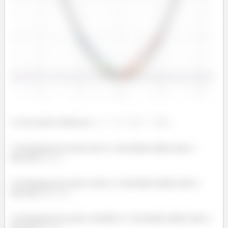
A curva preta é dada por
A inclinação da secante azul é a velocidade média sobre o
intervalo
.
A inclinação da secante verde é a velocidade média sobre o
intervalo
.
A inclinação da secante vermelha é a velocidade média sobre o
intervalo
.