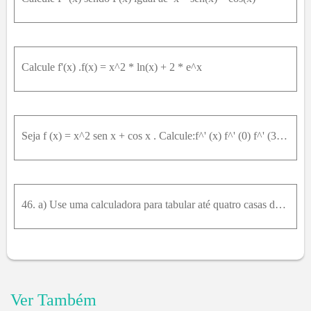
Calcule f'(x) .f(x) = x^2 * ln(x) + 2 * e^x
Seja f (x) = x^2 sen x + cos x . Calcule:f^' (x) f^' (0) f^' (3 a) f^' (x^2)
46. a) Use uma calculadora para tabular até quatro casas decimais, valores de(sec(π/6 + h) - sec(π/6)) / h Quando h é 0,1; 0,01; 0,001; 0,0001; 0,00001 e é h = -0,1; -0,01; -0,001; -0,0001; é - 0,0000
Ver Também