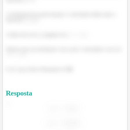
A inclinação da secante laranja é a velocidade média sobre o
intervalo
.
A linha reta roxa é a tangente em
.
Observe que sua inclinação é zero, pois a velocidade é zero em
.
E aí! o que achou? Responde Aí! 😁
Resposta