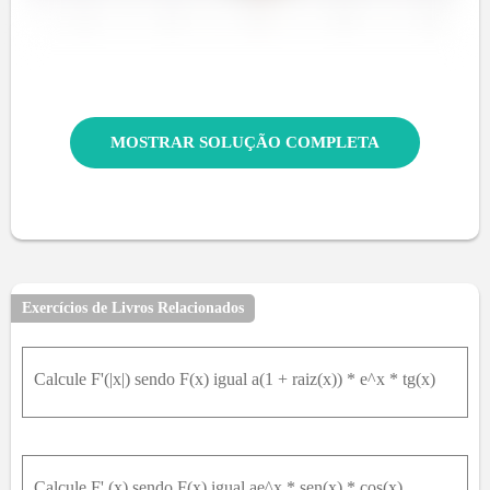
MOSTRAR SOLUÇÃO COMPLETA
Exercícios de Livros Relacionados
Calcule F'(|x|) sendo F(x) igual a(1 + raiz(x)) * e^x * tg(x)
Calcule F' (x) sendo F(x) igual ae^x * sen(x) * cos(x)