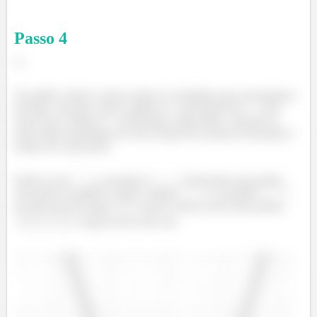
Passo
4
c)
No gráfico abaixo vamos inserir os resultados que encontramos
até aqui, veja que como o gráfico é
em função de
,
será
nosso eixo vertical e
o horizontal. Além disso, veja que as
retas estão localizadas nos seus respectivos pontos de posição e
tempo em cada ponto.
Então se em
a posição é
, deveremos que plotar
este ponto no gráfico e para o tempo
e a posição
do intervalo de tempo
vamos colocar esses dois pontos,
e
e ligá-los por uma reta.