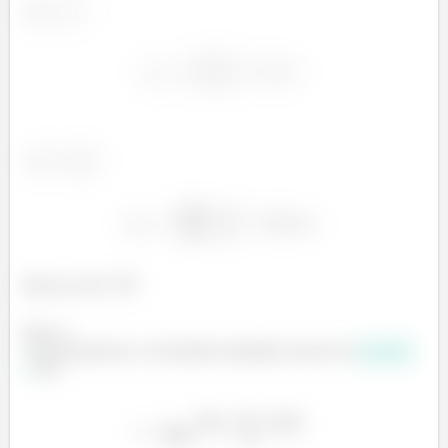
Bacana, não é? 😉
Passo 4
Encontraremos a velocidade instantânea através da
equação
2
. Daí