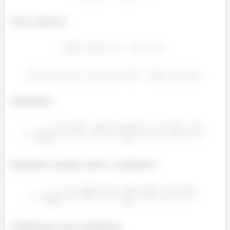
Temos então que:
Substituindo:
Realizando o produto notável e a distributiva:
Simplificando termos semelhantes: