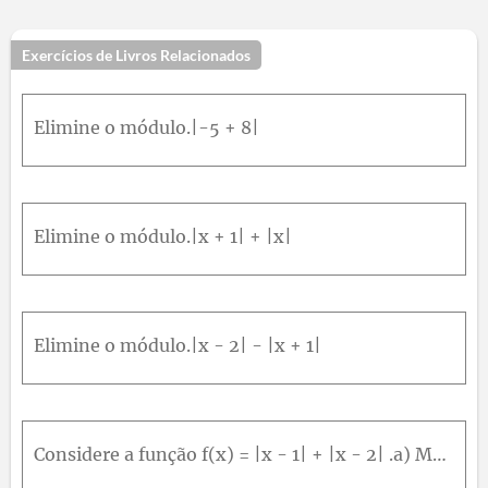
Exercícios de Livros Relacionados
Elimine o módulo.|-5 + 8|
Elimine o módulo.|x + 1| + |x|
Elimine o módulo.|x - 2| - |x + 1|
Considere a função f(x) = |x - 1| + |x - 2| .a) Mostre que f(x) = {-2x + 3, se x ≤ 1} 1s e 1x2 2x - 3 se x = 2} b) Esboce o gráfico de f .