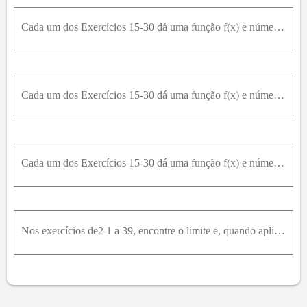
Cada um dos Exercícios 15-30 dá uma função f(x) e números L, x₀ e ϵ0 . Em cada caso, determine um intervalo aberto em torno de x₀ em que a desigualdade | f(x) - L | epsilon seja verdadeira. DÊ então u
Cada um dos Exercícios 15-30 dá uma função f(x) e números L, x0 e ϵ0 . Em cada caso, determine um intervalo aberto em torno de x₀ em que a desigualdade | f(x) - L |epsilon seja verdadeira. DÊ então um
Cada um dos Exercícios 15-30 dá uma função f(x) e números L, x_0 e ϵ0 . Em cada caso, determine um intervalo aberto em torno de x0 em que a desigualdade | f(x) - L |epsilon seja verdadeira. DÊ então u
Nos exercícios de2 1 a 39, encontre o limite e, quando aplicável, indique os teoremas de limite usados. 22 )lim z → - 5 ⁡ z 2 - 25 z + 5