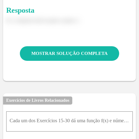
Resposta
Ei, a resposta está no passo a passo :)
MOSTRAR SOLUÇÃO COMPLETA
Exercícios de Livros Relacionados
Cada um dos Exercícios 15-30 dá uma função f(x) e números L, x0 e ϵ0 . Em cada caso, determine um intervalo aberto em torno de x0 em que a desigualdade | f(x) - L |ε seja verdadeira. DÊ então um valor