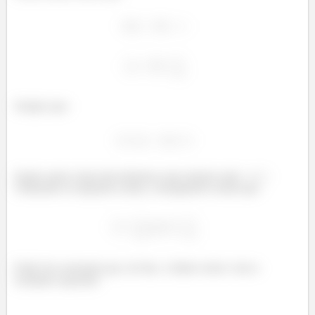
Sempre que:
Sendo assim, basta descobrirmos uma relação entre
e
.
Utilizando as equações acima, conseguimos extrair que:
Então fica mostrado que, de fato, o limite existe e tem o
resultado esperado!