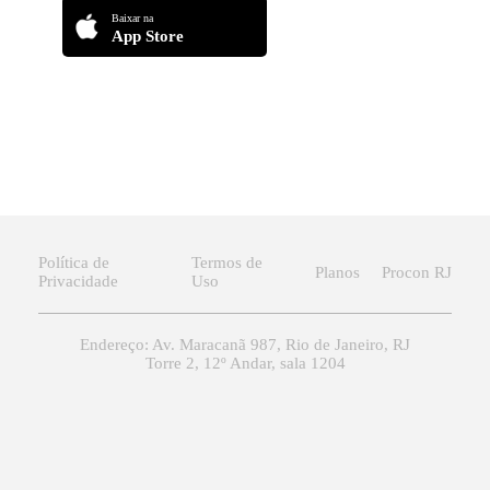
Baixar na
App Store
Política de
Termos de
Planos
Procon RJ
Privacidade
Uso
Endereço: Av. Maracanã 987, Rio de Janeiro, RJ
Torre 2, 12º Andar, sala 1204