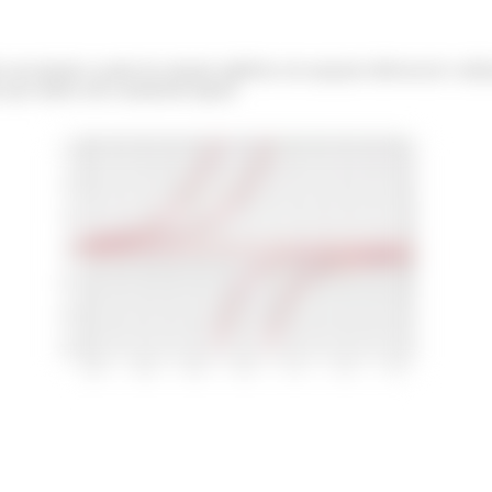
 encontrado a partir da solução algébrica da equação diferencial e uti
s que ambos são exatamente iguais.