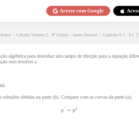
Acesse com
Google
Aces
 Ordem
>
Cálculo Volume 2 - 8ª Edição - James Stewart
>
Capítulo 9.3 - Ex. 2
ção algébrica para desenhar um campo de direção para a equação difere
ução sem resolver a
al.
 soluções obtidas na parte (b). Compare com as curvas da parte (a).
²