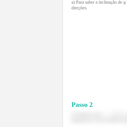
a) Para saber a inclinação de
direções.
Passo
2
b) Sabemos que
,
depende de y de um lado da eq