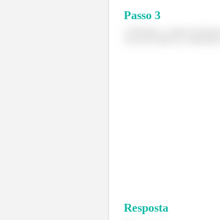
Passo
3
c) Plotando o campo de direção
curvas do intem a), verificamo
Resposta