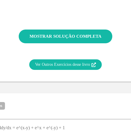
MOSTRAR SOLUÇÃO COMPLETA
Ver Outros Exercícios desse livro
os
ldy/dx = e^(x-y) + e^x + e^(-y) + 1