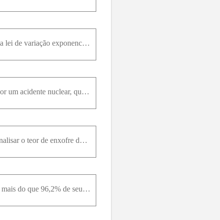
Bactéria do cólera. Suponha que as bactérias em uma colônia possam crescer sem controle, segundo a lei de variação exponencial. A colônia começa com 1 bactéria e dobra de tamanho a cada meia hora. Qua
A meia-vida do isótopo plutônio é de 24.360 anos.Se 10g de plutônio forem lançados na atmosfera por um acidente nuclear, quantos anos levará para que 80% do isótopo decaia?
Califórnio-252. O que custa $ 27 milhões por grama e pode ser usado para tratar o câncer cerebral, analisar o teor de enxofre do carvão e detectar explosivos em bagagens? A resposta é califórnio- 252
Falsificação de obra de arte. Uma pintura atribuída a Vermeer (1632 - 1675 ), que deveria conter não mais do que 96,2% de seu carbono-14 original, em vez disso continha 99,5% . Qual a idade aproximada