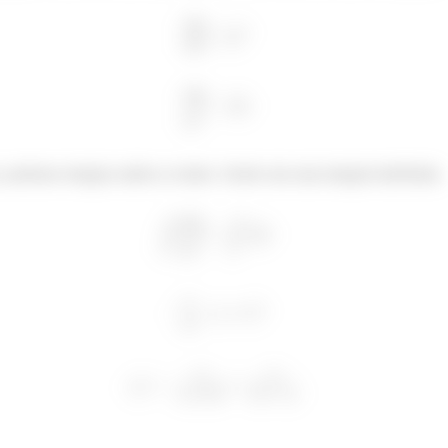
²
²
, podemos integrar ambos os lados. Sendo esta uma integral indefinida.
²