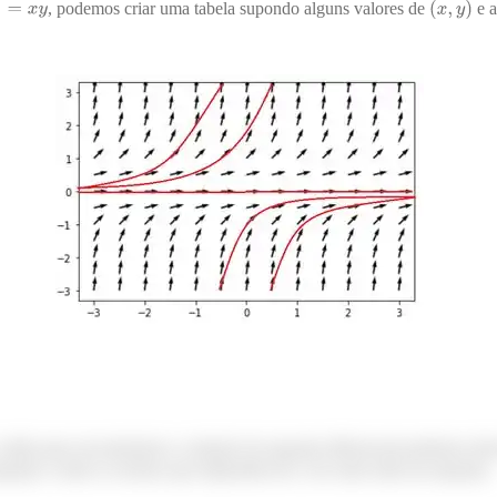
, podemos criar uma tabela supondo alguns valores de
e a
 então para encontrarmos a solução da equação diferencial podemos dei
uação e todos os termos que dependem de x do outro lado da equação.