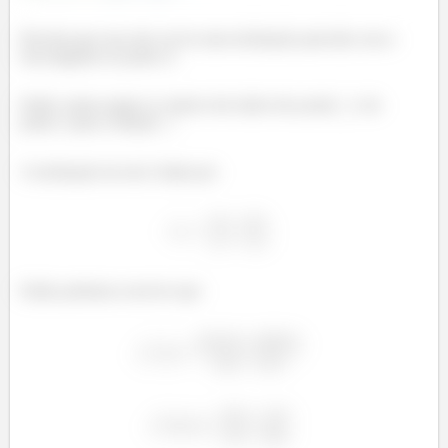
Perceba que essa reta vai ter uma inclinação parecida com a
reta tangente no ponto A.
Então vamos pegar os valores dos lados dos ponto
e do
ponto 2 para a função
:
A inclinação da reta é dada por:
Então podemos escrever que