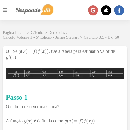
Página Inicial
>
Cálculo
>
Derivadas
>
Cálculo Volume 1 - 5ª Edição - James Stewart
>
Capítulo 3.5 - Ex. 60
60
.
Se
, use a tabela para estimar o valor de
.
Passo 1
Oie, bora resolver mais uma?
A função
é definida como