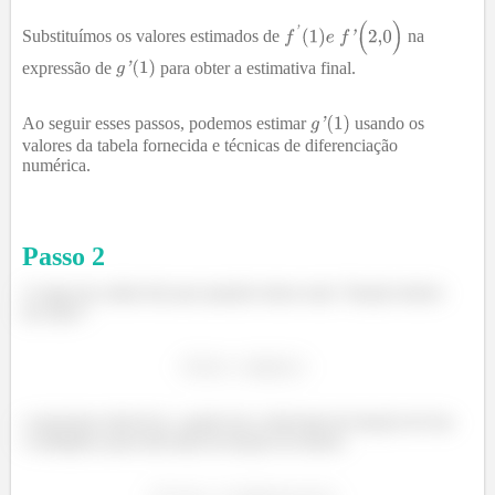
Substituímos os valores estimados de
na
expressão de
para obter a estimativa final.
Ao seguir esses passos, podemos estimar
usando os
valores da tabela fornecida e técnicas de diferenciação
numérica.
Passo
2
A regra da cadeia diz que quando temos uma “função dentro
da outra”:
e queremos derivá-la, a gente faz a derivada da função de fora
e multiplica pela derivada da função de dentro: