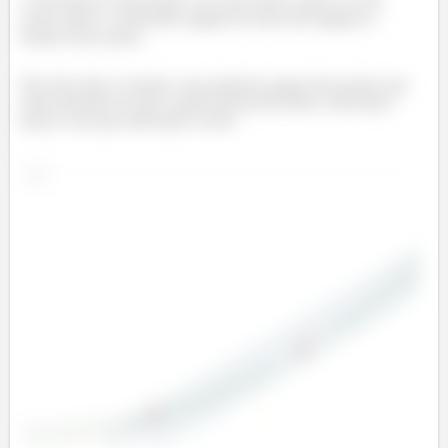
A derivada de uma função, em certo ponto, pode ser vista
como sendo o coeficiente angular de uma reta tangente a
função nesse ponto.
Nós não temos a função, mas podemos pegar dois pontos que
estão próximos do que a gente deseja descobrir a derivada e
traçar a reta que intercepta os dois: