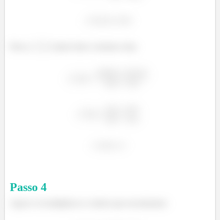
Para a
vamos fazer a mesma coisa:
Passo
4
Agora é só multiplicar os valores que encontramos: