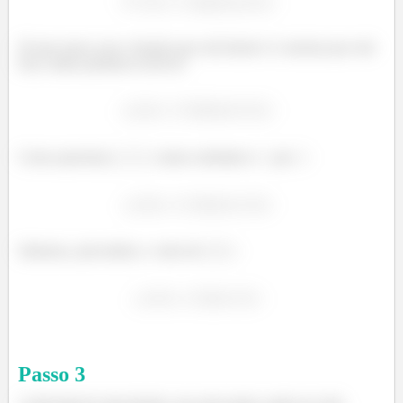
Só que nesse caso a função que está dentro é a mesma que está
fora, então podemos escrever:
Como queremos
, vamos substituir o
por
:
Sabemos, pela tabela, o valor de
:
Passo
3