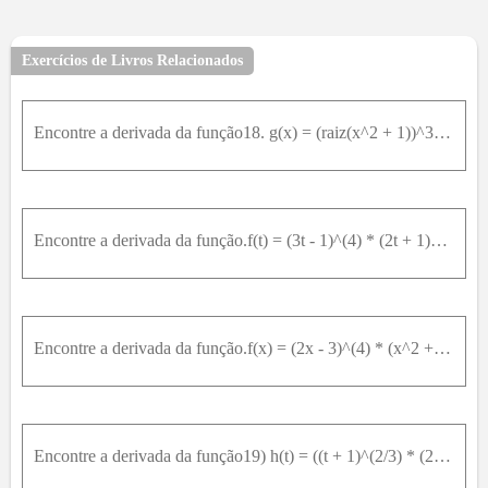
Exercícios de Livros Relacionados
Encontre a derivada da função18. g(x) = (raiz(x^2 + 1))^3 + (raiz(x^2 + 2))^6
Encontre a derivada da função.f(t) = (3t - 1)^(4) * (2t + 1)^(-3)
Encontre a derivada da função.f(x) = (2x - 3)^(4) * (x^2 + x + 1)^(5)
Encontre a derivada da função19) h(t) = ((t + 1)^(2/3) * (2t^2 - 1))^3 ³