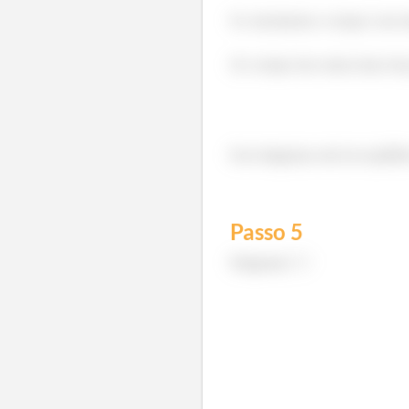
Se calcularmos o torque com re
Já o torque das outras duas for
Esse diagrama está em equilíbr
Passo
5
Diagrama
: