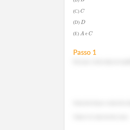
(C)
(D)
(E)
e
Passo 1
Para que a roda esteja em equil
Soma das forças e soma dos tor
Vamos ver cada um dos casos.