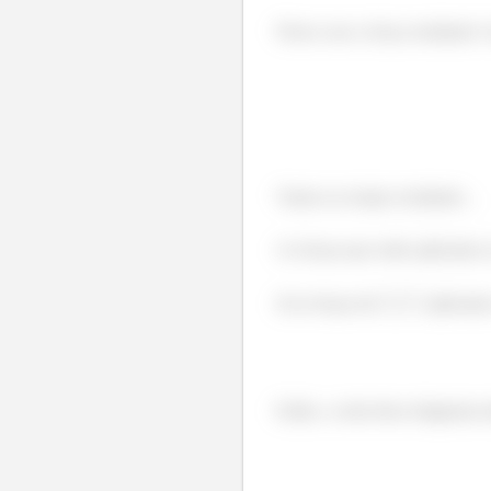
Nesse caso a força resultante é 
Vamos ao torque resultante...
As forças que estão aplicadas 
Já as forças de
aplicadas
Então, a roda desse diagrama t