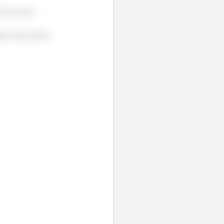
nesse ponto.
ido anti-horário: