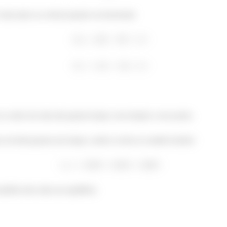
nula tanto na vertical quanto na horizontal:
no centro da roda não geram torque com relação a esse ponto.
 na borda geram um torque, sendo os dois no sentido horário:
ambém não est[a em equilíbrio.