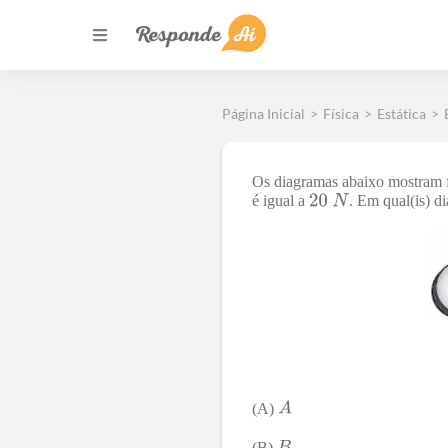
Página Inicial
>
Física
>
Estática
>
Os diagramas abaixo mostram f
é igual a
. Em qual(is) d
(A)
(B)