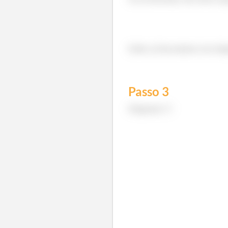
Então, já descartamos esse dia
Passo
3
Diagrama
: