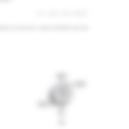
grama, por mais que o torque resultando seja nulo.