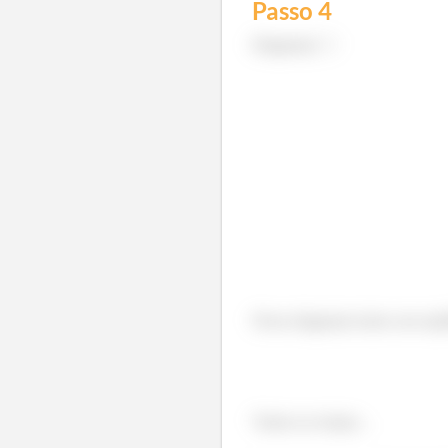
Passo
4
Diagrama
:
Nesse diagrama temos um equilí
Vamos ao torque...