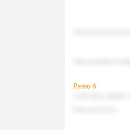
Logo de cara, já não temos um 
Então, já descartamos esse di
Passo
6
Ao todo, apenas o diagrama
Ficamos com a letra (C).