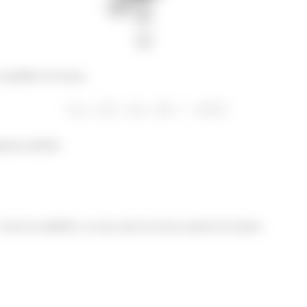
equilíbrio de forças:
agrama também.
está em equilíbrio, ou seja, tanto de forças quanto de torques.