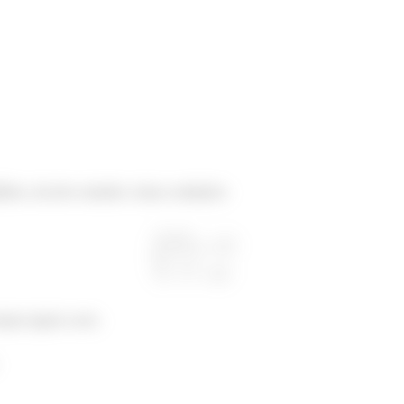
íbrio, ela deve atender a duas condições:
ques igual a zero.