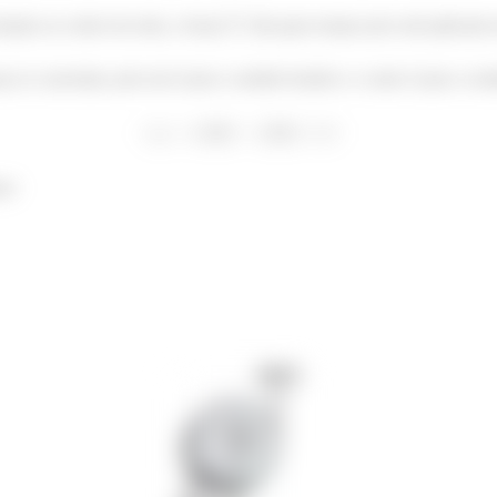
lação ao centro da roda, a força
não gera torque pois está aplicada 
ças se cancelam, pois um é para o sentido horário e o outro é para o sent
io!