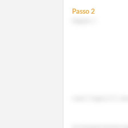
Passo
2
Diagrama
:
Como
é igual a
, tem
Já na horizontal, não temos equ