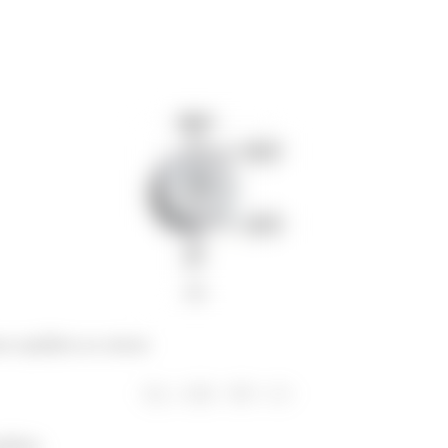
os equilíbrio na vertical:
ilíbrio: