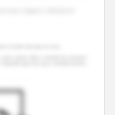
ivo para o negativo, a diferença de
se circuito tem que ser zero.
será dada por:
, como vamos saber o sentido da corrente?
 Supondo que esse seja o sentido horário,
izer que
(ou seja, a fonte não possui