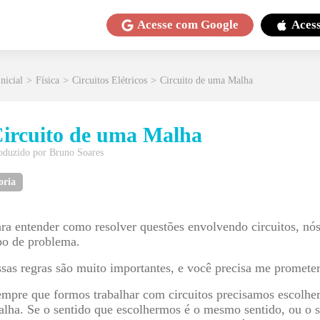
Acesse com
Google
Aces
nicial
>
Física
>
Circuitos Elétricos
>
Circuito de uma Malha
ircuito de uma Malha
oduzido por
Bruno Soares
oria
ra entender como resolver questões envolvendo circuitos, nó
po de problema.
sas regras são muito importantes, e você precisa me prometer 
mpre que formos trabalhar com circuitos precisamos escolhe
lha. Se o sentido que escolhermos é o mesmo sentido, ou o s