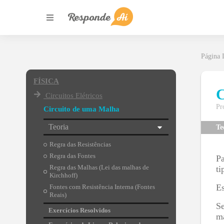
Página I
FÍSICA
C
Circuitos Elétricos
Pr
Circuito de uma Malha
Teoria
Te
Regra das Resistências
Regra das Fontes
Pa
Regra das Malhas (Lei das malhas de
ti
Kirchhoff)
Es
Fontes com Resistência Interna (Fontes
Reais)
Se
Exercícios Resolvidos
ma