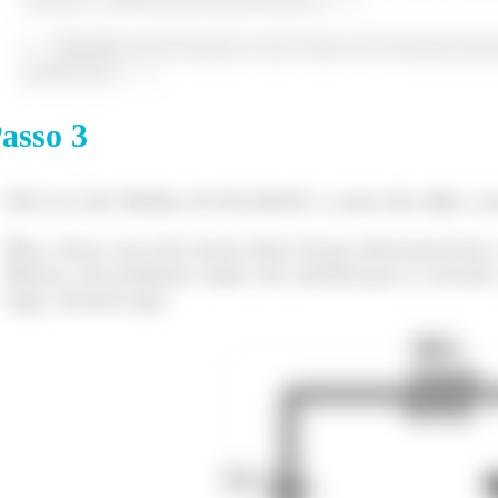
Quando atravessamos uma fonte do terminal posit
potencial é
;
asso
3
licando a Lei das malhas de Kirchhoff, teremos:
Pela Lei das Malhas de Kirchhoff, a soma das ddp’s nes
partir disso, podemos ver que a corrente elétrica no circuito 
Mas, nesse caso nós temos duas forças eletromotrizes
Relaxa, nós podemos supor um sentido para a corrente.
logo, teremos que:
 quiséssemos trabalhar com o caso da
fonte ideal
, bastaria d
sistência interna).
ora, vamos exercitar!