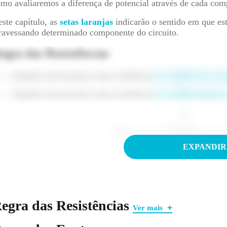
mo avaliaremos a diferença de potencial através de cada com
ste capítulo, as
setas laranjas
indicarão o sentido em que e
ravessando determinado componente do circuito.
egra das Resistências
Quando atravessamos uma resistência
no sentido da corr
Quando atravessamos uma resistência
no sentido oposto 
EXPANDIR
egra das Resistências
Ver mais
egra das Fontes