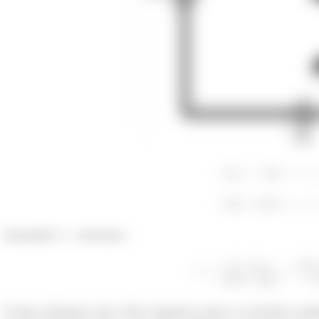
Isolando o
teremos:
Como achamos um valor negativo para a corrente, po