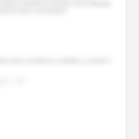
afinal o sentido da corrente vai ser definido
tido da fonte é anti-horário.
qui temos resistência e também a corrente é
²