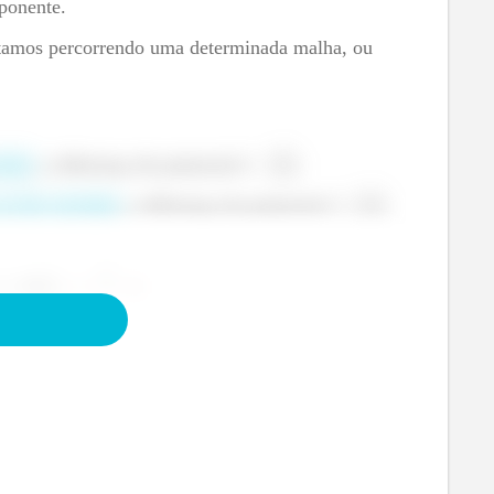
ponente.
stamos percorrendo uma determinada malha, ou
ente
, a diferença de potencial é
;
ao da corrente
, a diferença de potencial é
;