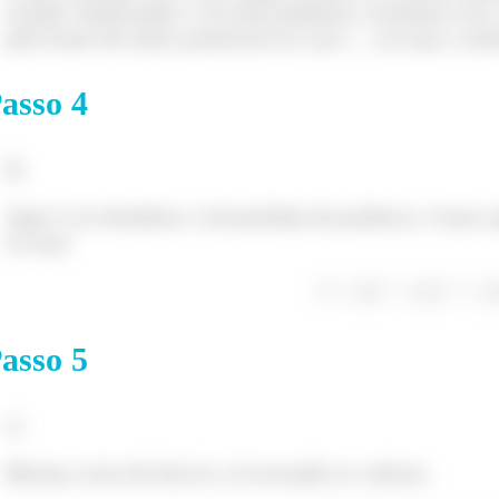
errado! Analisando o circuito podemos visualizar isso, 
pela fonte de maior potencial no caso
, ou seja o sen
asso
4
b)
Aqui é só relembrar a formulinha de potência. Como a
só usar:
²
²
asso
5
c)
Mesma coisa da letra b, só trocando os valores.