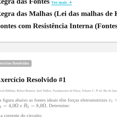
egra das Fontes
Ver mais
Quando atravessamos uma fonte do terminal negativo (barr
diferença de potencial é
;
egra das Malhas (Lei das malhas de 
Quando atravessamos uma fonte do terminal positivo para 
ontes com Resistência Interna (Fontes
ercícios Resolvidos
xercício Resolvido #
1
vid Halliday, Robert Resnick, Jearl Walker, Fundamentos de Física, Volume 3 , 8º ed. Rio de Jan
egra das Malhas (Lei das malhas de Kirchho
 figura abaixo as fontes ideais têm forças eletromotrizes
A soma de todas as diferenças de potencial quando você p
Determine:
mos aplicar a Regra das Malhas a um circuito simples:
a corrente do circuito;