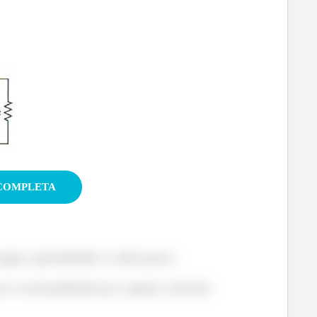
OSTRAR SOLUÇÃO COMPLETA
tivo para o positivo, então a diferença de
no mesmo sentido da corrente, logo, a diferença de
gar, aprendendo a cada passo.
es e está pedindo pra a gente calcular