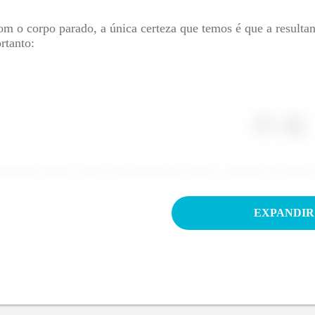
m o corpo parado, a única certeza que temos é que a resultan
rtanto:
eremos saber a força necessária pra fazer o armário se mover
EXPANDIR
m isso podemos dizer que: