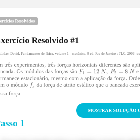
ercícios Resolvidos
ora é só calcular a força de atrito máxima e saberemos a forç
over!
xercício Resolvido #
1
cê também pode conferir esse conteúdo em vídeo:
lliday, David, Fundamentos de física, volume 1 - mecânica, 8 ed. Rio de Janeiro : TLC, 2008, p
 três experimentos, três forças horizontais diferentes são a
ncada. Os módulos das forças são
rmanece estacionário, mesmo com a aplicação da força. Orden
om o módulo
da força de atrito estático que a bancada ex
ssa força.
M
asso
1