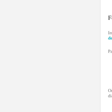
F
Im
de
Pa
O
di