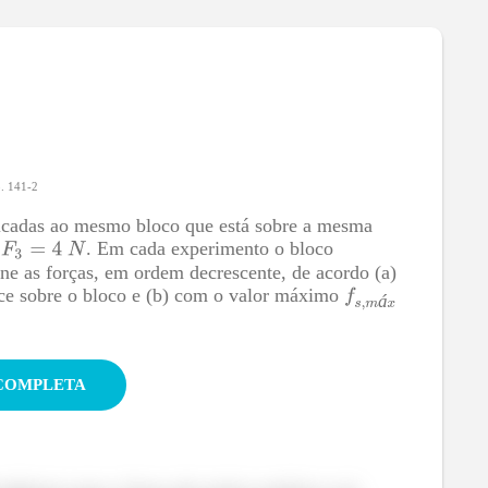
a necessária pra fazer o objeto começar a se
p. 141-2
plicadas ao mesmo bloco que está sobre a mesma
e
. Em cada experimento o bloco
e as forças, em ordem decrescente, de acordo (a)
erce sobre o bloco e (b) com o valor máximo
á
OSTRAR SOLUÇÃO COMPLETA