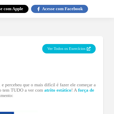
se com
Apple
Acesse com
Facebook
Ver Todos os Exercícios
e percebeu que o mais difícil é fazer ele começar a
eno tem TUDO a ver com
atrito estático
! A
força de
imento: