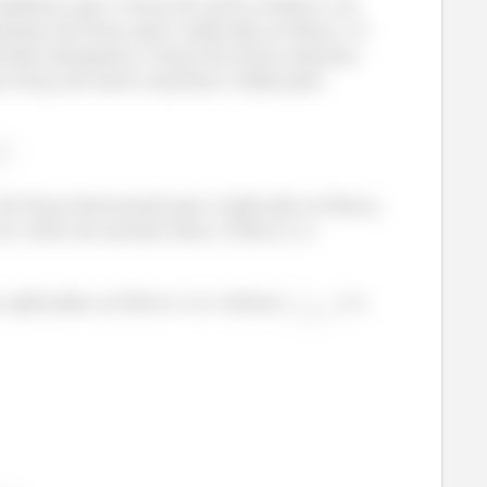
ndemos que a força de atrito estático vai
mento da força que é aplicado ao bloco. A
icada ultrapassa a força de atrito máxima
 força de atrito máxima é dada pela
co de massa
. O bloco se mexe?
a força horizontal que é aplicada ao bloco,
 no valor da normal entre o bloco e a
s aplicadas ao bloco e os valores
é o
á