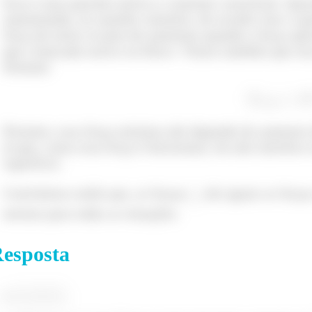
Essa é uma questão teórica e somente conceitual. Apre
aumentando, no sentido contrário, de acordo com o au
força de atrito só pára de aumentar quando a força apl
que a bancada exerce no bloco. Vimos também que essa
fórmula:
xemplo: Uma força de
é aplicada em um blo
á
onsidere um coeficiente de atrito estático
.
Portanto, essa força máxima não depende do aumento d
força de atrito estático é dado por:
já que, como essa força é horizontal, ela não interfere
superfície.
Concluímos então que, as forças
são iguais as força
mesmo para todas as situações.
 equilíbrio temos:
esposta