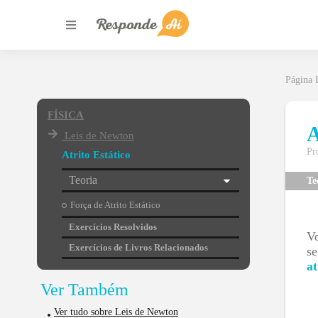
Página I
FÍSICA
A
Leis de Newton
Pr
Atrito Estático
Teoria
Te
Força de Atrito Estático
Exercícios Resolvidos
Vo
Exercícios de Livros Relacionados
s
at
Ver Também
Ver tudo sobre Leis de Newton