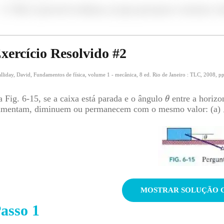
Não é possível ordenar, já que possuem o mesmo va
ogo:
xercício Resolvido #
2
lliday, David, Fundamentos de física, volume 1 - mecânica, 8 ed. Rio de Janeiro : TLC, 2008, p
bstituindo:
 Fig. 6-15, se a caixa está parada e o ângulo
entre a horizo
umentam, diminuem ou permanecem com o mesmo valor: (a)
Fat máxima é menor que a força aplicada, então o bloco se 
M
asso
1