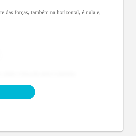
te das forças, também na horizontal, é nula e,
, então a força de atrito é máxima: