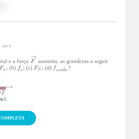
lor.
p. 141-3
ntal e a força
aumenta, as grandezas a seguir
; (b)
; (c)
; (d)
?
á
move! Agora vamos fazer exercícios?
OSTRAR SOLUÇÃO COMPLETA