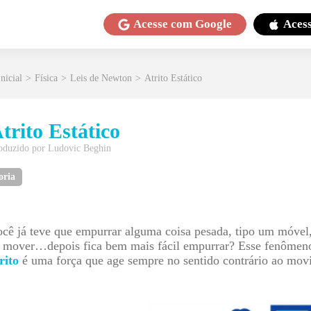
Acesse com
Google
Aces
nicial
>
Física
>
Leis de Newton
>
Atrito Estático
trito Estático
oduzido por
Ludovic Beghin
oria
cê já teve que empurrar alguma coisa pesada, tipo um móvel, 
e mover…depois fica bem mais fácil empurrar? Esse fenôm
rito
é uma força que age sempre no sentido contrário ao mov