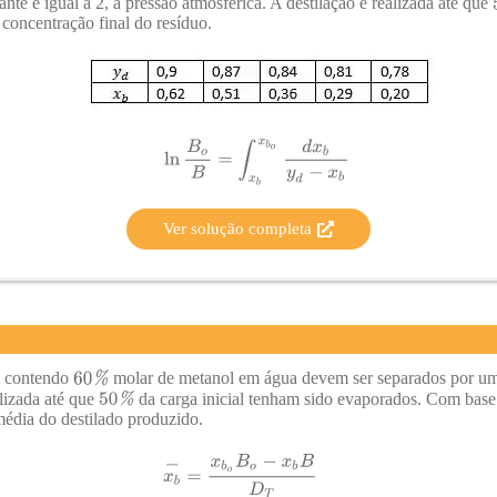
nte e igual a 2, à pressão atmosférica. A destilação é realizada até que
 concentração final do resíduo.
Ver solução completa
contendo
molar de metanol em água devem ser separados por uma
alizada até que
da carga inicial tenham sido evaporados. Com base
édia do destilado produzido.