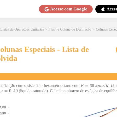
Acesse com
Google
Aces
Listas de Operações Unitárias
>
Flash e Coluna de Destilação
>
Colunas Espec
olunas Especiais - Lista de
olvida
etificação com o sistema n-hexano/n-octano com
,
(líquido saturado). Calcule o número de estágios de equilíb