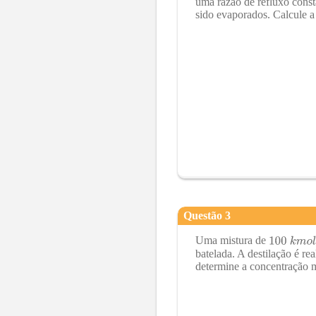
uma razão de refluxo consta
sido evaporados. Calcule a
Questão
3
Uma mistura de
batelada. A destilação é re
determine a concentração m