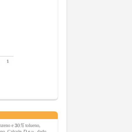
nzeno e
tolueno,
no. Calcule
e
dado