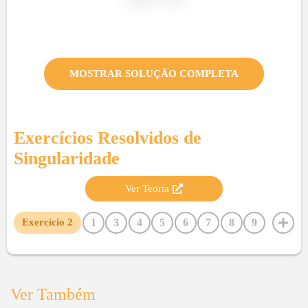
MOSTRAR SOLUÇÃO COMPLETA
Exercícios Resolvidos de
Singularidade
Ver Teoria
1
3
4
5
6
7
8
9
Exercício
2
10
11
12
13
14
15
16
Ver Também