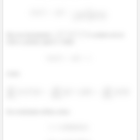
Mas esse denominador
é o próprio raio da
esfera e, portanto, igual a 1. Então,
Assim:
Em coordenadas esférias, temos: