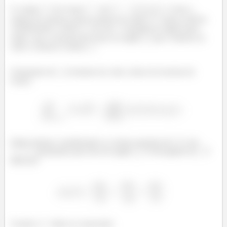
O campo
é de classe
em
. Como a
origem do sistema está no interior do cubo
, vamos isolá-la,
considerando a esfera
de raio 1 centrada na origem para,
então, usar o teorema de Gauss na região
, que é interior ao
cubo e exterior à esfera
.
Chamando de
a fronteira do cubo, temos do teorema de
Gauss:
Onde estamos considerando os vetores normais de
e de
apontando para fora da região
. O divergente de
é
dado por
Usando o
dado no enunciado: