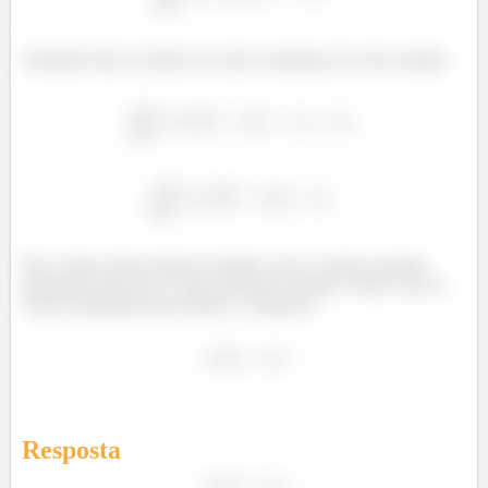
Somando tudo, levando em conta a mudança do vetor normal:
Pois o fluxo dessa forma foi obtido com os vetores normais
apontando para fora. Como queremos calcular o fluxo com os
vetores apontando para dentro, a resposta é
Resposta