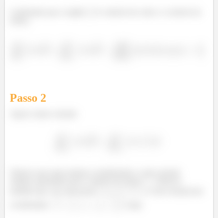
Lembrando que a região
é o interior do cubo e o exterior da
esfera,
Passo
2
Agora vamos calcular
Observe que aqui estamos considerando o vetor normal
unitário apontando para o interior da esfera
. Observe
também que, em cada ponto
, o vetor normal tem
coordenadas
. Logo,