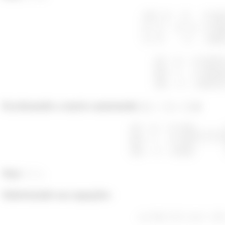
Os autovalores de uma
matriz triangular
são os
element
Se trocarmos as linhas e colunas correspondentes de uma 
mesmos
. (por exemplo, se trocarmos a linha
com a linha
m de papo, vamos fazer alguns exercícios!!
Escalonando a matriz aumentada
):
Seja
.
Substituindo nas equações: