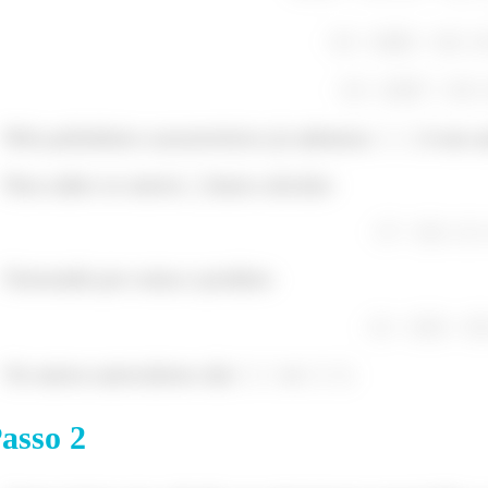
esolvendo o sistema achamos que
, e, portanto, nossos
perado.
Pelo polinômio característico já sabemos
é um au
Para saber os outros
, basta calcular:
Fatorando por soma e produto:
Os outros autovalores são
e
.
asso
2
tão, relembrando o processo: