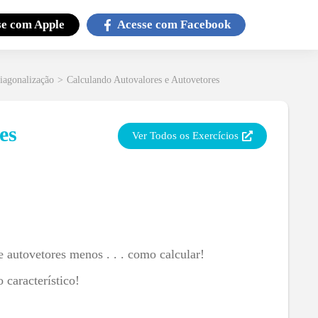
se com
Apple
Acesse com
Facebook
iagonalização
>
Calculando Autovalores e Autovetores
es
Ver Todos os Exercícios
e autovetores menos . . . como calcular!
 característico!