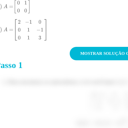
mos usar a primeira para
:
M
asso
1
sim, nossos autovetores são
. Que é a mesma
Para encontrar os autovalores, é só você fazer
sse infinitos valores né?
gora vamos usar o último método para
: