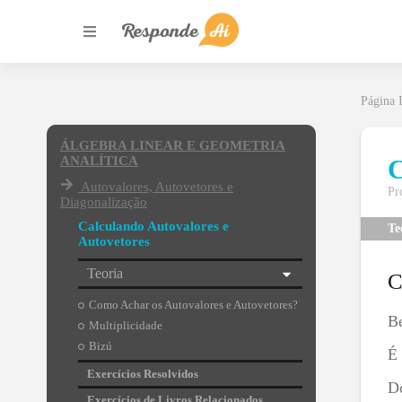
Página I
ÁLGEBRA LINEAR E GEOMETRIA
ANALÍTICA
C
Autovalores, Autovetores e
Pr
Diagonalização
Calculando Autovalores e
Te
Autovetores
Teoria
C
Como Achar os Autovalores e Autovetores?
Be
Multiplicidade
Bizú
É 
Exercícios Resolvidos
Do
Exercícios de Livros Relacionados