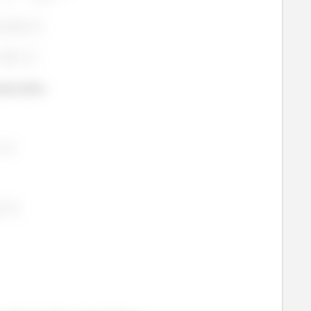
 autovetores são
, o que também era
tovalor.