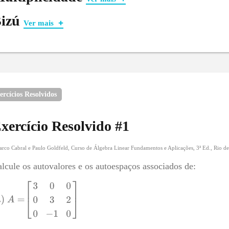
izú
Ver mais
endo
, a matriz e
o traço de
.
ando essa dica, não dá pra calcular nada, pois temos
variáv
mos:
ercícios Resolvidos
xercício Resolvido #
1
ora com isso, podemos calcular os autovalores, com apenas 
rco Cabral e Paulo Goldfeld, Curso de Álgebra Linear Fundamentos e Aplicações, 3ª Ed., Rio de 
para achar os autovetores?
lcule os autovalores e os autoespaços associados de:
sta fazer: