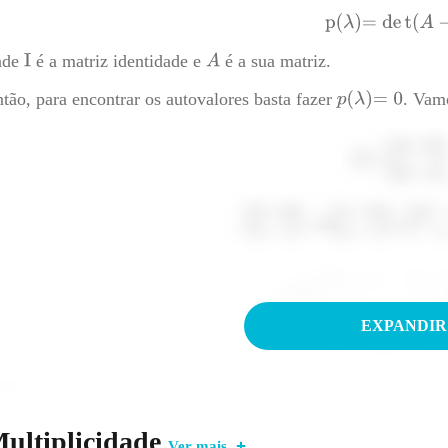
nde
é a matriz identidade e
é a sua matriz.
tão, para encontrar os autovalores basta fazer
. Vam
EXPANDIR
ogo,
e
!!
iste uma outra dica para calcular autovalores. Genericament
ultiplicidade
Ver mais