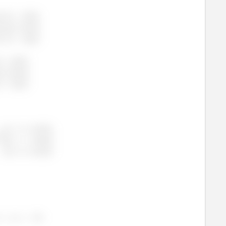
os da diagonal
.
matriz de lugar os
autovalores permanecem os
, temos que trocar a coluna
com a coluna
!)