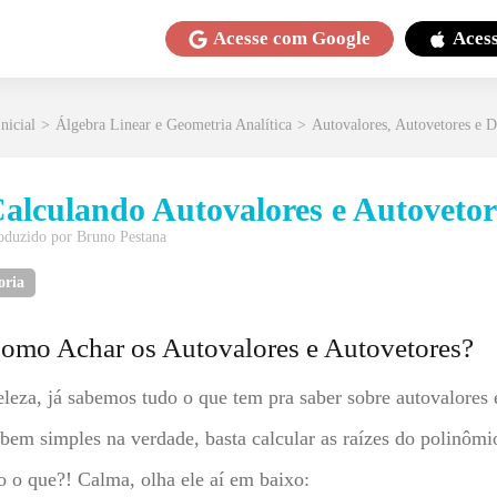
Acesse com
Google
Aces
nicial
>
Álgebra Linear e Geometria Analítica
>
Autovalores, Autovetores e D
alculando Autovalores e Autovetor
oduzido por
Bruno Pestana
oria
omo Achar os Autovalores e Autovetores?
leza, já sabemos tudo o que tem pra saber sobre autovalores 
bem simples na verdade, basta calcular as raízes do polinômio
 o que?! Calma, olha ele aí em baixo: