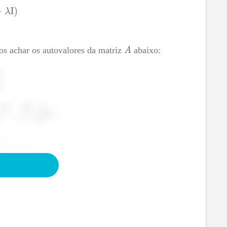
os achar os autovalores da matriz
abaixo:
e para matrizes
, temos: