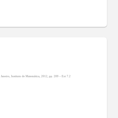
eis e duas equações. Mas para matrizes
,
essa equação.
Janeiro, Instituto de Matemática, 2012, pp. 209 – Ext 7.2