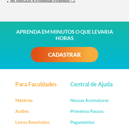
Ver exercício 4.Problemas Propostos - 2
APRENDA EM MINUTOS O QUE LEVARIA
HORAS
CADASTRAR
Para Faculdades
Central de Ajuda
Matérias
Nossas Assinaturas
Aulões
Primeiros Passos
Livros Resolvidos
Pagamentos