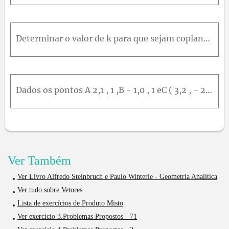
Determinar o valor de k para que sejam coplanares os vetores: u → = 2 , k , 1 ,v → = 1,2 , k e w → ( 3,0 , - 3 )
Dados os pontos A 2,1 , 1 ,B - 1,0 , 1 eC ( 3,2 , - 2 ) , determinar o ponto D do eixo O z para que o volume do paralelepípedo determinado por A B → ,A C → e A D → seja 25u . v .
Ver Também
Ver Livro Alfredo Steinbruch e Paulo Winterle - Geometria Analítica
Ver tudo sobre Vetores
Lista de exercícios de Produto Misto
Ver exercício 3.Problemas Propostos - 71