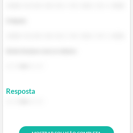
E depois:
Então ficamos com os valores:
ou
Resposta
ou