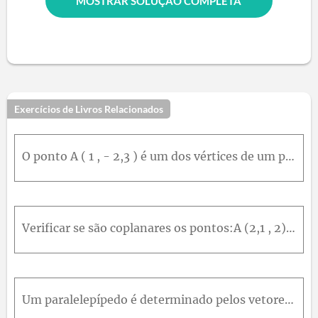
MOSTRAR SOLUÇÃO COMPLETA
Exercícios de Livros Relacionados
O ponto A ( 1 , - 2,3 ) é um dos vértices de um paralelepípedo, e os três vértices adjacentes são B 2 , - 1 , - 4 ,C ( 0,2 , 0 ) e D ( - 1 , m , 1 ) . Determinar o valor de m para que o volume desse p
Verificar se são coplanares os pontos:A (2,1 , 2) , B (0,1 , - 2) , C (1,0 , - 3) e D ( 3,1 , - 2 )
Um paralelepípedo é determinado pelos vetores u → = 3 , - 1,4 ,v → = 2,0 , 1 e w → = ( - 2,1 , 5 ) . Calcular seu volume e a altura relativa à base definida pelos vetores u →ev → .