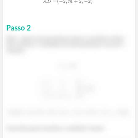
Passo
2
Bem.. agora só precisamos fazer o produto misto
dos vetores. O módulo do determinante vai ser o
volume.
Uma dica para resolver o módulo é fazer: