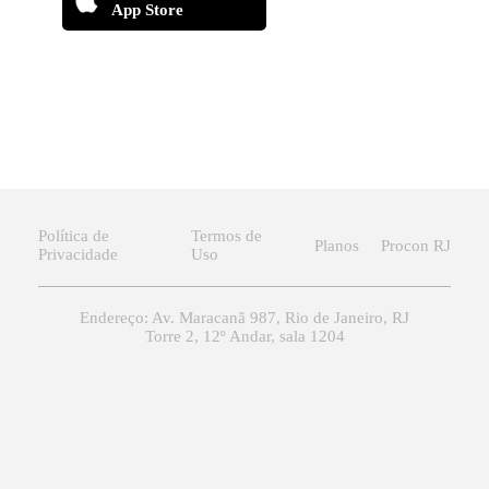
App Store
Política de
Termos de
Planos
Procon RJ
Privacidade
Uso
Endereço: Av. Maracanã 987, Rio de Janeiro, RJ
Torre 2, 12º Andar, sala 1204