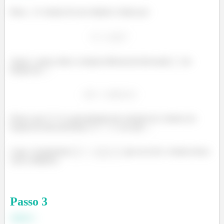
Bom... O volume de um cilindro é dado por:
Agora, vamos obter a relação diferencial derivando
em
função de
:
Neste caso
é a aproximação da variação do volume em
função de um acréscimo
no raio
.
Logo, é justamente
que nos dá o volume dessa
casca cilíndrica.
Passo
3
Item b: