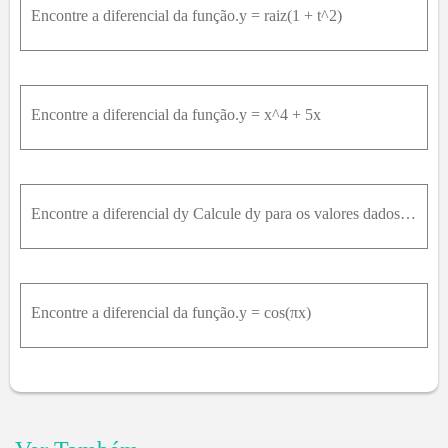
Encontre a diferencial da função.y = raiz(1 + t^2)
Encontre a diferencial da função.y = x^4 + 5x
Encontre a diferencial dy Calcule dy para os valores dados de x e d x y = e^(x/4), x = 0, dx = 0.1
Encontre a diferencial da função.y = cos(πx)