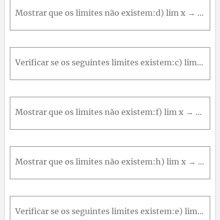
Mostrar que os limites não existem:d) lim x → 0 y → 0 ⁡ x y x 2 + y 2
Verificar se os seguintes limites existem:c) lim x → 0 y → 0 ⁡ x y x 3 + y 2
Mostrar que os limites não existem:f) lim x → 0 y → 0 ⁡ x 2 - 4 y 2 x 2 + y 2
Mostrar que os limites não existem:h) lim x → 1 y → 0 ⁡ x - 1 2 y x - 1 4 + y 2
Verificar se os seguintes limites existem:e) lim x → 0 y → 0 ⁡ x 3 - y 3 x 2 + y 2