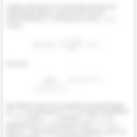
O limite não pode ser encontrado por meio de
substituição direta, o que nos dá a forma
indeterminada
. Ao longo da curva
,
temos:
Portanto:
Esse limite varia com o caminho de aproximação.
Se
se aproxima de
, ao longo da parábola
, então
e o limite é
. Se
se
aproxima de
, ao longo do eixo
,
e o
limite é
. Pelo teste dos dois caminhos
não tem