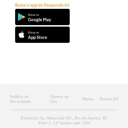
Baixe o app do Responde Aí:
Baixar na
Google Play
Baixar na
App Store
Política de
Termos de
Planos
Procon RJ
Privacidade
Uso
Endereço: Av. Maracanã 987, Rio de Janeiro, RJ
Torre 2, 12º Andar, sala 1204