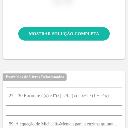
MOSTRAR SOLUÇÃO COMPLETA
Exercícios de Livros Relacionados
27 – 30 Encontre f'(x) e f''(x) .29. f(x) = x^2 / (1 + e^x)
59. A equação de Michaelis-Menten para a enzima quimotripsina év = 0,14[S] / (0,15 + [S]) onde v é a taxa da reação enzimática e [S] é a concentração do substrato S . Calcule d v / d [ S ] e intérpret