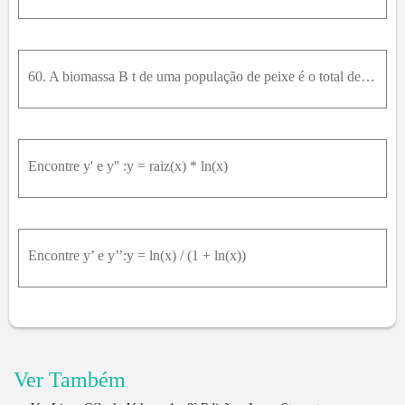
60. A biomassa B t de uma população de peixe é o total de massa dos membros da população no tempo t . É o produto do numero de indivíduos N t da população e a massa média M t do peixe no tempo t . No
Encontre y' e y'' :y = raiz(x) * ln(x)
Encontre y’ e y’’:y = ln(x) / (1 + ln(x))
Ver Também