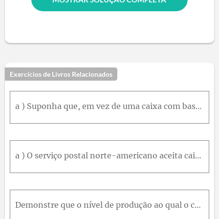
Exercícios de Livros Relacionados
a ) Suponha que, em vez de uma caixa com base quadrada, você possua uma caixa com lados quadraso cujas dimensões sejam h × h × w e cuja cintura seja 2 h + 2 w . Que dimensões darão À caixa o maior vol
a ) O serviço postal norte-americano aceita caixas para entrega doméstica somente se a soma de seu comprimento e cintura (comprimento ao redor) não exceder 108p o l . Que dimensões terá uma caixa com
Demonstre que o nível de produção ao qual o custo médio é mínimo é aquele em que o custo médio é igual ao custo marginal.