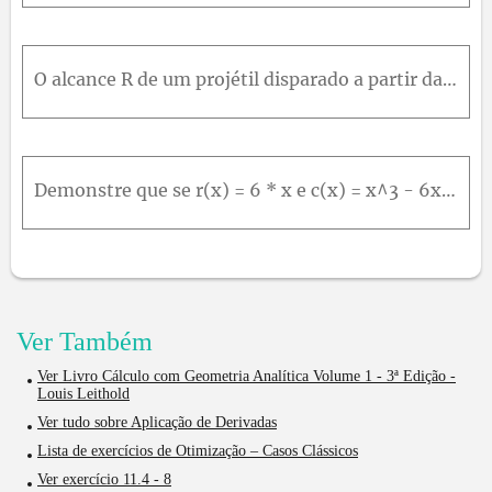
O alcance R de um projétil disparado a partir da origem ao longo do solo horizontal é a distância a partir da origem até o ponto de impacto. Se o projétil é disparado a uma velocidade inicial v0 a um
Demonstre que se r(x) = 6 * x e c(x) = x^3 - 6x^2 + 15x são duas funções de receita e custo, então o melhor que você consegue é ter a receita igual ao custo.
Ver Também
Ver Livro Cálculo com Geometria Analítica Volume 1 - 3ª Edição -
Louis Leithold
Ver tudo sobre Aplicação de Derivadas
Lista de exercícios de Otimização – Casos Clássicos
Ver exercício 11.4 - 8