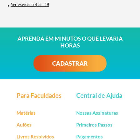
Ver exercício 4.8 - 19
APRENDA EM MINUTOS O QUE LEVARIA
HORAS
CADASTRAR
Para Faculdades
Central de Ajuda
Matérias
Nossas Assinaturas
Aulões
Primeiros Passos
Livros Resolvidos
Pagamentos