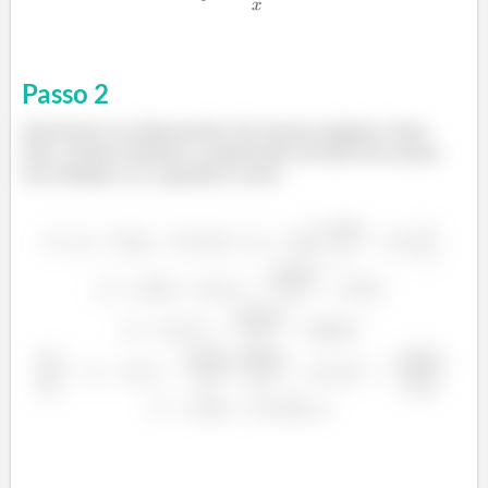
Passo
2
Queremos as dimensões da menor página. Para
isso, vamos derivar a expressão da área da acima
em relação a x e igualar a zero.