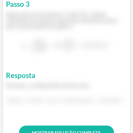
Passo
3
Agora que encontramos o valor de
vamos
substituir lá naquela expressão oriunda da área,
que encontramos no passo 1.
Resposta
Portanto, as dimensões do lote são:
MOSTRAR SOLUÇÃO COMPLETA