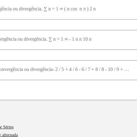
ência ou divergência. ∑ n = 1 ∞ ( n cos ⁡ n π ) 2 n
vergência ou divergência. ∑ n = 1 ∞ - 1 n n 10 n
onvergência ou divergência- 2 / 5 + 4 / 6 - 6 / 7 + 8 / 8 - 10 / 9 + …
e Séries
e alternada