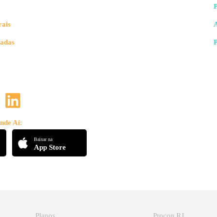
rais
vadas
nde Aí:
Baixar na
App Store
Planos
Procon RJ