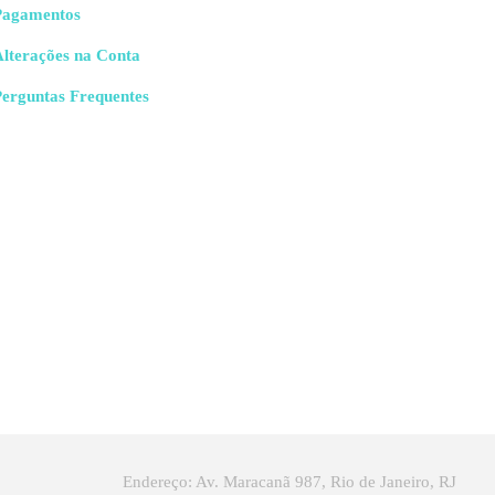
Pagamentos
Alterações na Conta
Perguntas Frequentes
Endereço: Av. Maracanã 987, Rio de Janeiro, RJ