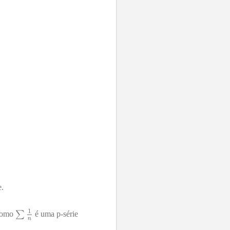
e.
 como
é uma p-série