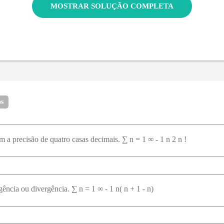
MOSTRAR SOLUÇÃO COMPLETA
os
 a precisão de quatro casas decimais. ∑ n = 1 ∞ - 1 n 2 n !
gência ou divergência. ∑ n = 1 ∞ - 1 n( n + 1 - n)