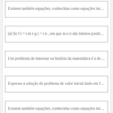
Existem também equações, conhecidas como equações integrodiferenciais, em que aparecem tanto derivadas quanto integrais da função desconhecida.(a) Resolva a equação integrodiferencial dada usando a tr
(a) Se f t = t m e g t = t n , em que m e n são inteiros positivos mostre que: f * g = t m + n + 1 * ∫ 0 1 u m 1 - u n d u (b) Use o teorema sobre a convolução para mostrar que ∫ 0 1 u m 1 - u n d u =
Um problema de interesse na história da matemática é a de encontrar a tautócrona- a curva descrita por uma partícula deslizando livremente sob a ação apenas da gravidade, atingindo o fundo no mesmo in
Expresse a solução do problema de valor inicial dado em função de uma integral de convolução:4y'' + 4y' + 17y = g(t); y(0) = 0 e y'(0) = 0
Existem também equações, conhecidas como equações integrodiferenciais, em que aparecem tanto derivadas quanto integrais da função desconhecida.(a) Resolva a equação integrodiferencial dada usando a tr