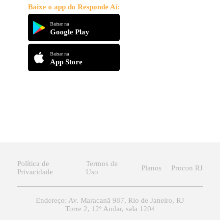
Baixe o app do Responde Aí:
Baixar na
Google Play
Baixar na
App Store
Política de
Termos de
Planos
Procon RJ
Privacidade
Uso
Endereço: Av. Maracanã 987, Rio de Janeiro, RJ
Torre 2, 12º Andar, sala 1204