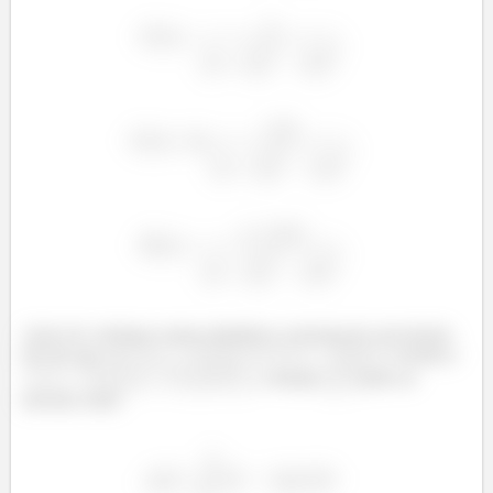
Antes de continuar vamos relembrar o teorema de convolução.
Ele diz que: se
e
existem e
, a função
pode ser
descrita como: