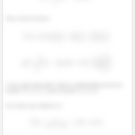
Para o nosso exercício:
O que vamos fazer então é aplicar a transformada inversa nas
funções
e
para encontrar
e
.
De acordo com a tabela 6.2.1: